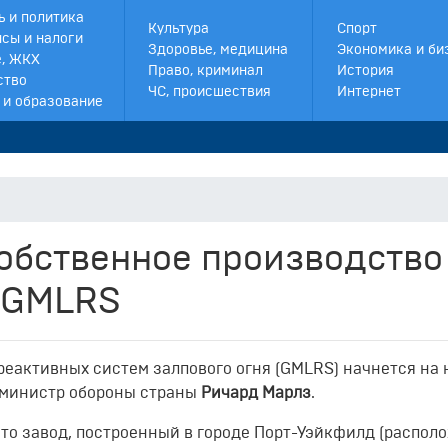
ь и политика
Культура
Спорт
сы и налоги
Здоровье, медицина
Экономика и би
, ЖКХ
Право, криминал
История
ство
ЧС, происшествия
Интернет
 и образование
собственное производство
 GMLRS
еактивных систем залпового огня (GMLRS) начнется на 
министр обороны страны
Ричард Марлз
.
что завод, построенный в городе Порт-Уэйкфилд (распол