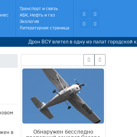
Транспорт и связь
знес
АБК, Нефть и газ
Экология
Литературная страница
Дрон ВСУ влетел в одну из палат городской клини
новом
Обнаружен бесследно
ожен в