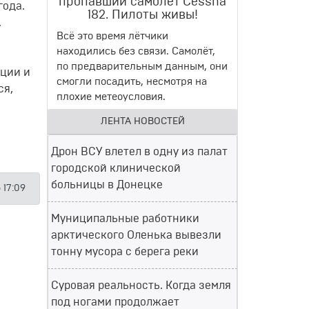
пропавший самолет Cessna
года.
182. Пилоты живы!
.
Всё это время лётчики
находились без связи. Самолёт,
по предварительным данным, они
ции и
смогли посадить, несмотря на
ся,
плохие метеоусловия.
ЛЕНТА НОВОСТЕЙ
Дрон ВСУ влетел в одну из палат
городской клинической
больницы в Донецке
 17:09
Муниципальные работники
арктического Оленька вывезли
тонну мусора с берега реки
Суровая реальность. Когда земля
под ногами продолжает