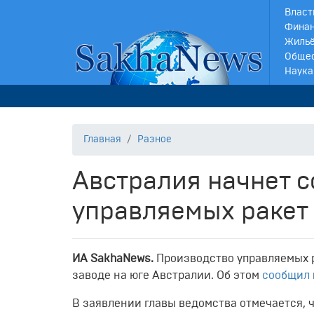
Власт
Финан
Жильё
Обще
Наука
Главная
Разное
Австралия начнет 
управляемых ракет
ИА SakhaNews.
Производство управляемых р
заводе на юге Австралии. Об этом
сообщил
В заявлении главы ведомства отмечается, 