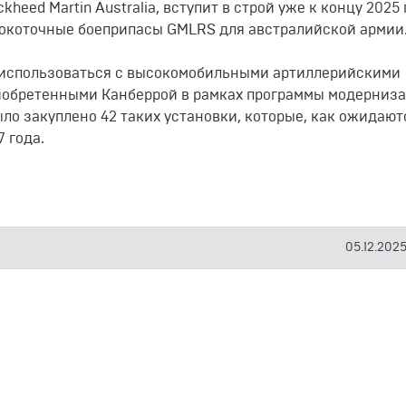
heed Martin Australia, вступит в строй уже к концу 2025 
сокоточные боеприпасы GMLRS для австралийской армии
 использоваться с высокомобильными артиллерийскими
иобретенными Канберрой в рамках программы модерниза
ло закуплено 42 таких установки, которые, как ожидают
 года.
05.12.2025