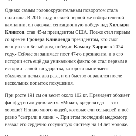
Однако самым головокружительным поворотом стала
политика. В 2016 году, в своей первой же избирательной
кампании, он одержал сенсационную победу над
Хиллари
Клинтон
, став 45-м президентом США.
Позже стал первым
со времён
Гровера Кливленда
президентом, кто смог
вернуться в Белый дом, победив
Камалу Харрис
в 2024
году.
-
Сейчас он занимает пост 47-го президента, и в его
истории есть ещё два уникальных факта: он стал первым в
истории главой государства, которого импичмент
объявляли целых два раза, и он быстро оправился после
нескольких попыток покушения.
При росте 191 см он весит около 102 кг.
Президент обожает
фастфуд и сам удивляется: «Может, вредная еда — это
хорошо? Я знаю много людей, которые ели сельдерей и всё
равно "сыграли в ящик"». При этом последний медосмотр
назвал его сердечно-сосудистую систему на 14 лет моложе.