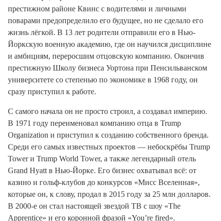
престижном районе Квинс с водителями и личными
поварами предопределило его будущее, но не сделало его
жизнь лёгкой.
В 13 лет родители отправили его в Нью-
Йоркскую военную академию, где он научился дисциплине
и амбициям, переросшим отцовскую компанию. Окончив
престижную Школу бизнеса Уортона при Пенсильванском
университете со степенью по экономике в 1968 году,
он
сразу приступил к работе.
С самого начала он не просто строил, а создавал империю.
В 1971 году переименовал компанию отца в Trump
Organization и приступил к созданию собственного бренда.
Среди его самых известных проектов — небоскрёбы Trump
Tower и Trump World Tower, а также легендарный отель
Grand Hyatt в Нью-Йорке.
Его бизнес охватывал всё: от
казино и гольф-клубов до конкурсов «Мисс Вселенная»,
которые он, к слову, продал в 2015 году за 25 млн долларов.
В 2000-е он стал настоящей звездой ТВ с шоу «The
Apprentice» и его коронной фразой «You’re fired».