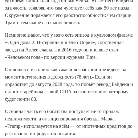
Во время гонки 2024 года он высмеивал 81-летнего Байдена
за вялость, заявляя, что сам чувствует себя как 50 лет назад.
Окружение поражается его работоспособности: чем старше
Трамп, тем выше его выносливость.
Немногие знают, что у него есть эпизод в культовом фильме
«Один дома 2: Потерянный в Нью-Йорке», собственная
звезда на Аллее славы, а в 2016 году он впервые стал
«Человеком года» по версии журнала
Time
.
Он вошёл в историю как самый возрастной президент на
момент вступления в должность (78 лет).
-
Если он
доработает до августа 2028 года, то побьёт рекорд Байдена и
станет старейшим главой США за всю историю, которому
будет почти 83.
Основная часть его богатства поступает не от продаж
недвижимости, а от лицензирования бренда. Марка
«Trump» используется на всём — от ипотечных кредитов до
ресторанов и продуктов питания.