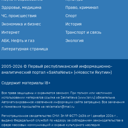
Здоровье, медицина
Право, криминал
ЧС, происшествия
Спорт
Экономика и бизнес
История
Интернет
Транспорт и связь
АБК, Нефть и газ
Экология
Литературная страница
2005-2026 © Первый республиканский информационно-
аналитический портал «SakhaNews» («Новости Якутии»)
Содержит материалы 18+
Все права защищены и охраняются законом. При полном или частичном
использовании материалов ссылка на SakhaNews (www.1sn.ru) обязательна.
Автоматизированное извлечение информации сайта запрещено. Все замечания
и пожелания присылайте на
reklama1sn@mail.ru
Регистрационное свидетельство СМИ: Эл № ФС77-26316 от 1 декабря 2006 г. ,
выдано Федедальной службой по надзору за соблюдением законодательства в
сфере массовых коммуникаций и охране культурного наследия.