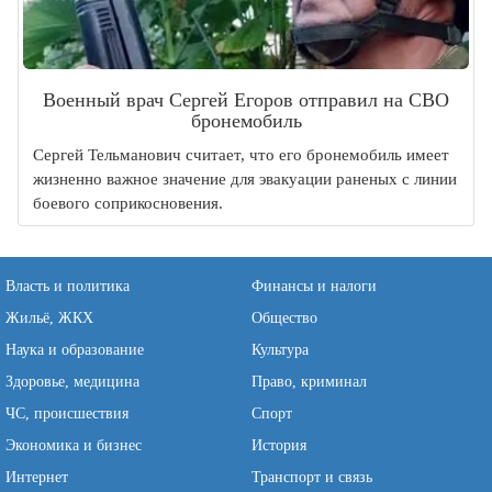
Военный врач Сергей Егоров отправил на СВО
бронемобиль
Сергей Тельманович считает, что его бронемобиль имеет
жизненно важное значение для эвакуации раненых с линии
боевого соприкосновения.
Власть и политика
Финансы и налоги
Жильё, ЖКХ
Общество
Наука и образование
Культура
Здоровье, медицина
Право, криминал
ЧС, происшествия
Спорт
Экономика и бизнес
История
Интернет
Транспорт и связь