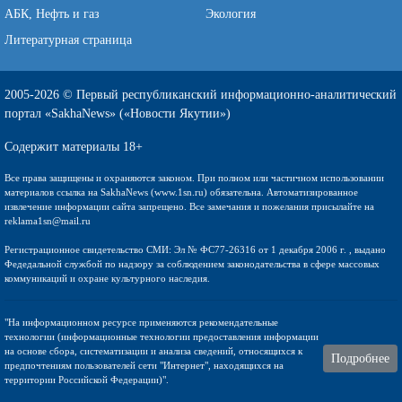
АБК, Нефть и газ
Экология
Литературная страница
2005-2026 © Первый республиканский информационно-аналитический
портал «SakhaNews» («Новости Якутии»)
Содержит материалы 18+
Все права защищены и охраняются законом. При полном или частичном использовании
материалов ссылка на SakhaNews (www.1sn.ru) обязательна. Автоматизированное
извлечение информации сайта запрещено. Все замечания и пожелания присылайте на
reklama1sn@mail.ru
Регистрационное свидетельство СМИ: Эл № ФС77-26316 от 1 декабря 2006 г. , выдано
Федедальной службой по надзору за соблюдением законодательства в сфере массовых
коммуникаций и охране культурного наследия.
"На информационном ресурсе применяются рекомендательные
технологии (информационные технологии предоставления информации
на основе сбора, систематизации и анализа сведений, относящихся к
Подробнее
предпочтениям пользователей сети "Интернет", находящихся на
территории Российской Федерации)".