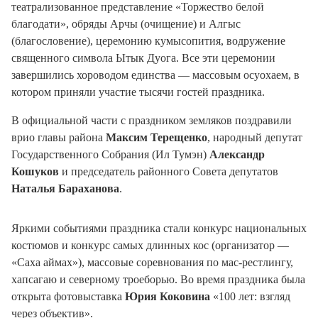
театрализованное представление «Торжество белой
благодати», обряды Арчы (очищение) и Алгыс
(благословение), церемонию кумысопития, водружение
священного символа Ытык Дуога. Все эти церемонии
завершились хороводом единства — массовым осуохаем, в
котором приняли участие тысячи гостей праздника.
В официальной части с праздником земляков поздравили
врио главы района
Максим Терещенко
, народный депутат
Государственного Собрания (Ил Тумэн)
Александр
Кошуков
и председатель районного Совета депутатов
Наталья Бараханова
.
Яркими событиями праздника стали конкурс национальных
костюмов и конкурс самых длинных кос (организатор —
«Саха аймах»), массовые соревнования по мас-рестлингу,
хапсагаю и северному троеборью. Во время праздника была
открыта фотовыставка
Юрия Коковина
«100 лет: взгляд
через объектив».