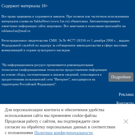
Содержит материалы 18+
Все права защищены и охраняются законом. При полном или частичном использовании
материалов ссылка на SakhaNews (www.1sn.ru) обязательна. Автоматизированное
извлечение информации сайта запрещено. Все замечания и пожелания присылайте на
reklama1sn@mail.ru
Регистрационное свидетельство СМИ: Эл № ФС77-26316 от 1 декабря 2006 г. , выдано
Федедальной службой по надзору за соблюдением законодательства в сфере массовых
коммуникаций и охране культурного наследия.
"На информационном ресурсе применяются рекомендательные
технологии (информационные технологии предоставления информации
на основе сбора, систематизации и анализа сведений, относящихся к
Подробнее
предпочтениям пользователей сети "Интернет", находящихся на
территории Российской Федерации)".
Реклама
Контакты
Для персонализации контента и обеспечения удобства
использования сайта мы применяем cookie-файлы.
Техническа поддержка
Продолжая работу с сайтом, вы подтверждаете свое
согласие на обработку персональных данных в соответствии
с положениями
Политики конфиденциальности
.