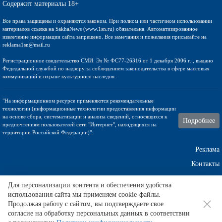
Содержит материалы 18+
Все права защищены и охраняются законом. При полном или частичном использовании
материалов ссылка на SakhaNews (www.1sn.ru) обязательна. Автоматизированное
извлечение информации сайта запрещено. Все замечания и пожелания присылайте на
reklama1sn@mail.ru
Регистрационное свидетельство СМИ: Эл № ФС77-26316 от 1 декабря 2006 г. , выдано
Федедальной службой по надзору за соблюдением законодательства в сфере массовых
коммуникаций и охране культурного наследия.
"На информационном ресурсе применяются рекомендательные
технологии (информационные технологии предоставления информации
на основе сбора, систематизации и анализа сведений, относящихся к
Подробнее
предпочтениям пользователей сети "Интернет", находящихся на
территории Российской Федерации)".
Реклама
Контакты
Техническа поддержка
Для персонализации контента и обеспечения удобства
использования сайта мы применяем cookie-файлы.
Продолжая работу с сайтом, вы подтверждаете свое
согласие на обработку персональных данных в соответствии
Любители тенниса часто уточняют
артур риндеркнех
в дни турниров.