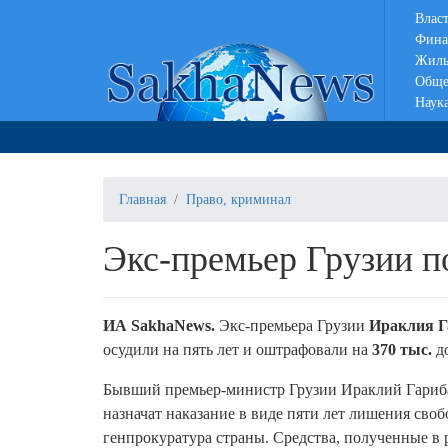
Влас
Фина
Жиль
Обще
Наук
Главная
Право, криминал
Экс-премьер Грузии п
ИА SakhaNews.
Экс-премьера Грузии
Ираклия 
осудили на пять лет и оштрафовали на
370 тыс.
д
Бывший премьер-министр Грузии Ираклий Гариба
назначат наказание в виде пяти лет лишения сво
генпрокуратура страны. Средства, полученные в