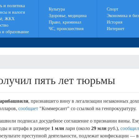
ть и политика
Культура
Спорт
нсы и налоги
Здоровье, медицина
Экономика и биз
ё, ЖКХ
Право, криминал
История
ство
ЧС, происшествия
Интернет
а и образование
олучил пять лет тюрьмы
Гарибашвили
, признавшего вину в легализации незаконных дохо
олларов,
сообщает
"Коммерсант" со ссылкой на генпрокуратуру.
швили подписал досудебное соглашение о признании вины. Ем
боды и штрафа в размере
1 млн
лари (около
29 млн
руб.),
сообщил
 результате преступной деятельности, подлежат конфискации — 