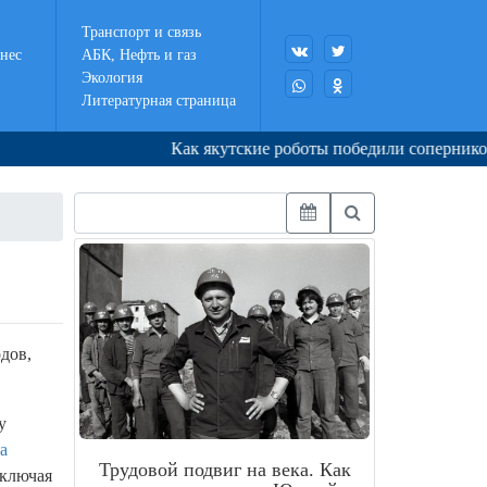
Транспорт и связь
нес
АБК, Нефть и газ
Экология
Литературная страница
Как якутские роботы победили соперников в К
дов,
у
а
Трудовой подвиг на века. Как
включая