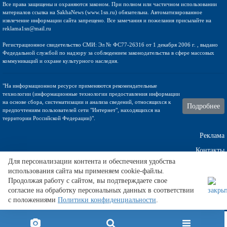
Все права защищены и охраняются законом. При полном или частичном использовании
материалов ссылка на SakhaNews (www.1sn.ru) обязательна. Автоматизированное
извлечение информации сайта запрещено. Все замечания и пожелания присылайте на
reklama1sn@mail.ru
Регистрационное свидетельство СМИ: Эл № ФС77-26316 от 1 декабря 2006 г. , выдано
Федедальной службой по надзору за соблюдением законодательства в сфере массовых
коммуникаций и охране культурного наследия.
"На информационном ресурсе применяются рекомендательные
технологии (информационные технологии предоставления информации
на основе сбора, систематизации и анализа сведений, относящихся к
Подробнее
предпочтениям пользователей сети "Интернет", находящихся на
территории Российской Федерации)".
Реклама
Контакты
Для персонализации контента и обеспечения удобства
использования сайта мы применяем cookie-файлы.
Техническа поддержка
Продолжая работу с сайтом, вы подтверждаете свое
согласие на обработку персональных данных в соответствии
с положениями
Политики конфиденциальности
.