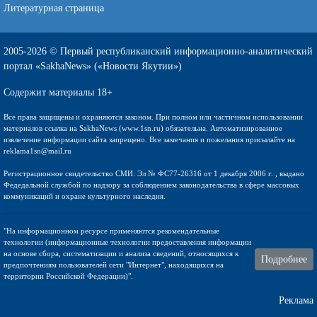
Литературная страница
2005-2026 © Первый республиканский информационно-аналитический
портал «SakhaNews» («Новости Якутии»)
Содержит материалы 18+
Все права защищены и охраняются законом. При полном или частичном использовании
материалов ссылка на SakhaNews (www.1sn.ru) обязательна. Автоматизированное
извлечение информации сайта запрещено. Все замечания и пожелания присылайте на
reklama1sn@mail.ru
Регистрационное свидетельство СМИ: Эл № ФС77-26316 от 1 декабря 2006 г. , выдано
Федедальной службой по надзору за соблюдением законодательства в сфере массовых
коммуникаций и охране культурного наследия.
"На информационном ресурсе применяются рекомендательные
технологии (информационные технологии предоставления информации
на основе сбора, систематизации и анализа сведений, относящихся к
Подробнее
предпочтениям пользователей сети "Интернет", находящихся на
территории Российской Федерации)".
Реклама