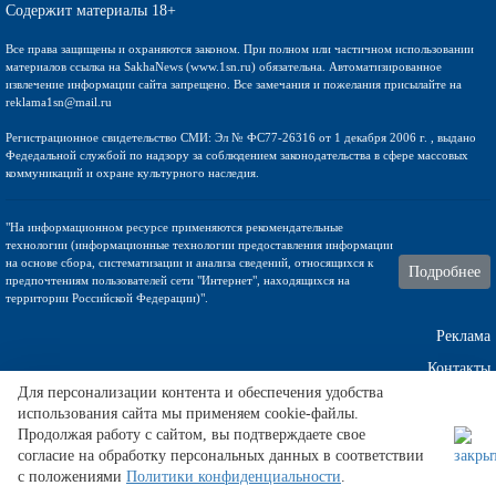
Содержит материалы 18+
Все права защищены и охраняются законом. При полном или частичном использовании
материалов ссылка на SakhaNews (www.1sn.ru) обязательна. Автоматизированное
извлечение информации сайта запрещено. Все замечания и пожелания присылайте на
reklama1sn@mail.ru
Регистрационное свидетельство СМИ: Эл № ФС77-26316 от 1 декабря 2006 г. , выдано
Федедальной службой по надзору за соблюдением законодательства в сфере массовых
коммуникаций и охране культурного наследия.
"На информационном ресурсе применяются рекомендательные
технологии (информационные технологии предоставления информации
на основе сбора, систематизации и анализа сведений, относящихся к
Подробнее
предпочтениям пользователей сети "Интернет", находящихся на
территории Российской Федерации)".
Реклама
Контакты
Для персонализации контента и обеспечения удобства
использования сайта мы применяем cookie-файлы.
Техническа поддержка
Продолжая работу с сайтом, вы подтверждаете свое
согласие на обработку персональных данных в соответствии
с положениями
Политики конфиденциальности
.