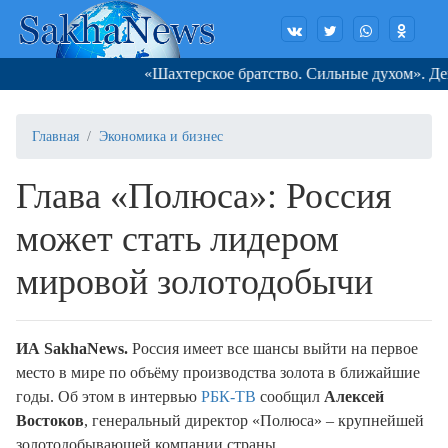
«Шахтерское братство. Сильные духом». День з
Главная
Экономика и бизнес
Глава «Полюса»: Россия
может стать лидером
мировой золотодобычи
ИА
SakhaNews
.
Россия имеет все шансы выйти на первое
место в мире по объёму производства золота в ближайшие
годы. Об этом в интервью
РБК-ТВ
сообщил
Алексей
Востоков
, генеральный директор «Полюса» – крупнейшей
золотодобывающей компании страны.