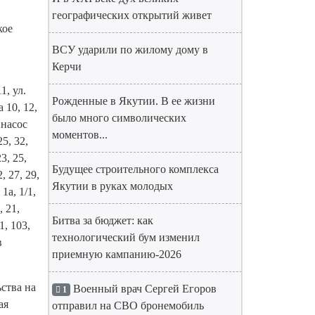
географических открытий живет
кое
ВСУ ударили по жилому дому в
Керчи
1, ул.
Рожденные в Якутии. В ее жизни
а 10, 12,
было много символических
, насос
моментов...
25, 32,
3, 25,
Будущее строительного комплекса
, 27, 29,
Якутии в руках молодых
1а, 1/1,
, 21,
Битва за бюджет: как
101, 103,
технологический бум изменил
в
приемную кампанию-2026
ства на
Военный врач Сергей Егоров
1
ая
отправил на СВО бронемобиль