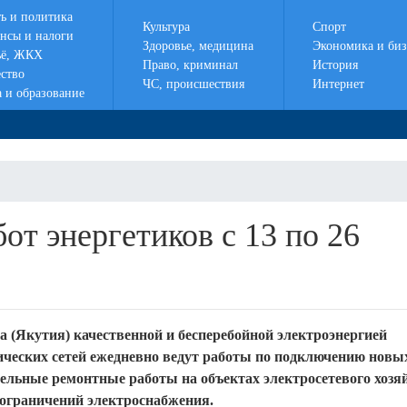
ть и политика
Культура
Спорт
нсы и налоги
Здоровье, медицина
Экономика и биз
ё, ЖКХ
Право, криминал
История
ство
ЧС, происшествия
Интернет
а и образование
от энергетиков c 13 по 26
а (Якутия) качественной и бесперебойной электроэнергией
ческих сетей ежедневно ведут работы по подключению новы
тельные ремонтные работы на объектах электросетевого хозяй
ограничений электроснабжения.