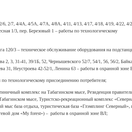
/7, 4/4А, 4/5А, 4/7А, 4/8А, 4/11, 4/13, 4/17, 4/18, 4/19, 4/22, 4/2
ул. Лесная 1/3, пер. Березовый 1 – работы по технологическому
еринга 120/3 – техническое обслуживание оборудования на подстанц
ва 2, 3, 31-41, 39/1Б, 52, Чернышевского 52/7, 54/1, 56, 56/2, Байк
язева 31, Неустроева 42-52/1, Ленина 63 – работы в охранной зоне 
боты по технологическому присоединению потребителя;
остиничный комплекс на Табагинском мысе, Резиденция правитель
 Табагинском мысе, Туристско-рекреационный комплекс «Северн
ий мыс база отдыха, туристическая база «Глэмплинг Северный», 
евой дом «My forest») – работы в охранной зоне ВЛ;