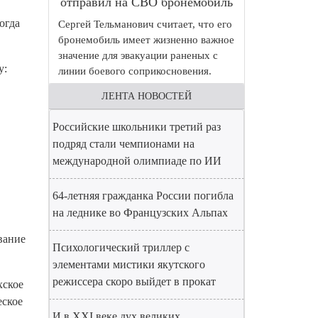
отправил на СВО бронемобиль
огда
Сергей Тельманович считает, что его
бронемобиль имеет жизненно важное
значение для эвакуации раненых с
у:
линии боевого соприкосновения.
ЛЕНТА НОВОСТЕЙ
Российские школьники третий раз
подряд стали чемпионами на
международной олимпиаде по ИИ
64-летняя гражданка России погибла
на леднике во Французских Альпах
ивание
Психологический триллер с
элементами мистики якутского
режиссера скоро выйдет в прокат
хское
еское
И в XXI веке дух великих