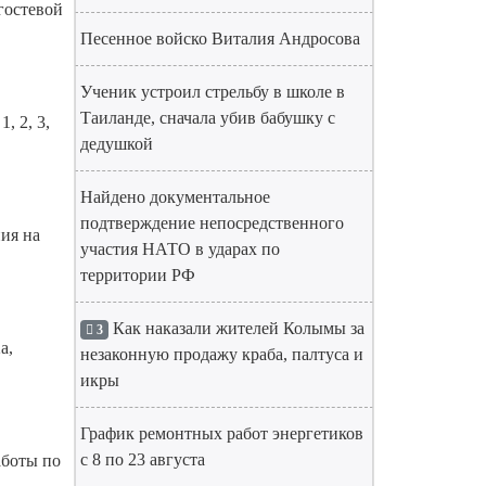
гостевой
Песенное войско Виталия Андросова
Ученик устроил стрельбу в школе в
Таиланде, сначала убив бабушку с
1, 2, 3,
дедушкой
Найдено документальное
подтверждение непосредственного
ния на
участия НАТО в ударах по
территории РФ
Как наказали жителей Колымы за
3
а,
незаконную продажу краба, палтуса и
икры
График ремонтных работ энергетиков
с 8 по 23 августа
работы по