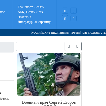
Транспорт и связь
нес
АБК, Нефть и газ
Экология
Литературная страница
Российские школьники третий раз подряд стали ч
х
ства,
Военный врач Сергей Егоров