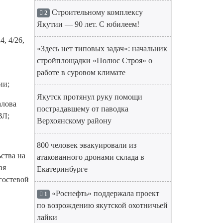
Строительному комплексу
2
Якутии — 90 лет. С юбилеем!
4, 4/26,
«Здесь нет типовых задач»: начальник
стройплощадки «Полюс Строя» о
работе в суровом климате
ии;
Якутск протянул руку помощи
алова
пострадавшему от паводка
ВЛ;
Верхоянскому району
800 человек эвакуировали из
ства на
атакованного дронами склада в
ая
Екатеринбурге
гостевой
«Роснефть» поддержала проект
1
по возрождению якутской охотничьей
лайки