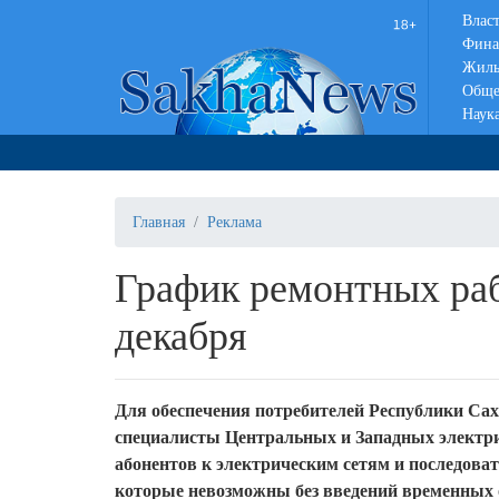
Влас
Фина
Жиль
Обще
Наук
Главная
Реклама
График ремонтных раб
декабря
Для обеспечения потребителей Республики Сах
специалисты Центральных и Западных электри
абонентов к электрическим сетям и последова
которые невозможны без введений временных 