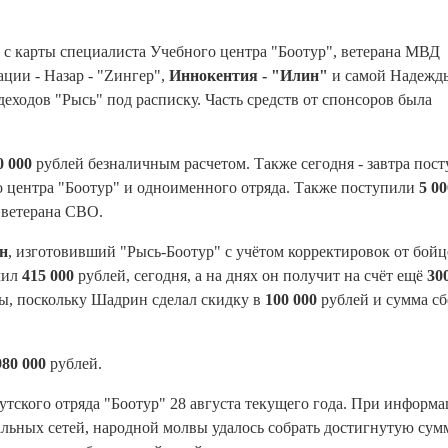
с карты специалиста Учебного центра "Боотур", ветерана МВД
ации - Назар - "Zингер",
Иннокентия - "Илин"
и самой Надежд
ходов "Рысь" под расписку. Часть средств от спонсоров была
0 000
рублей безналичным расчетом. Также сегодня - завтра пост
о центра "Боотур" и одноименного отряда. Также поступили
5 00
,
ветерана СВО.
н
, изготовивший "Рысь-Боотур" с учётом корректировок от бой
чил
415 000
рублей, сегодня, а на днях он получит на счёт ещё
30
ы, поскольку Шадрин сделал скидку в
100 000
рублей и сумма сб
980 000
рублей.
тского отряда "Боотур" 28 августа текущего года. При информ
льных сетей, народной молвы удалось собрать достигнутую сумм