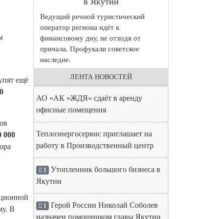
в Якутии
Ведущий речной туристический
оператор региона идёт к
ы
финансовому дну, не отходя от
причала. Профукали советское
наследие.
ЛЕНТА НОВОСТЕЙ
упят ещё
0
АО «АК «ЖДЯ» сдаёт в аренду
офисные помещения
цов
Теплоэнергосервис приглашает на
0 000
работу в Производственный центр
ора
Утопленник большого бизнеса в
1
Якутии
ационной
Герой России Николай Соболев
1
у. В
назначен помощником главы Якутии