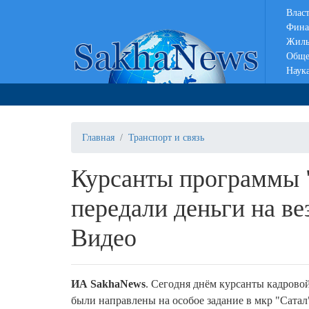
Влас
Фина
Жиль
Обще
Наук
Главная
Транспорт и связь
Курсанты программы "
передали деньги на ве
Видео
ИА SakhaNews
. Сегодня днём курсанты кадров
были направлены на особое задание в мкр "Сатал"