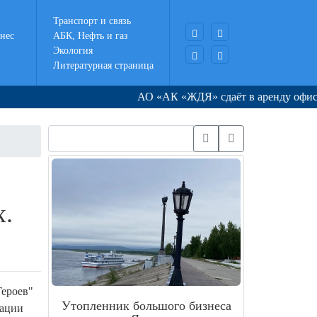
Транспорт и связь
нес
АБК, Нефть и газ
Экология
Литературная страница
АО «АК «ЖДЯ» сдаёт в аренду офисные
х.
Героев"
Утопленник большого бизнеса
уации