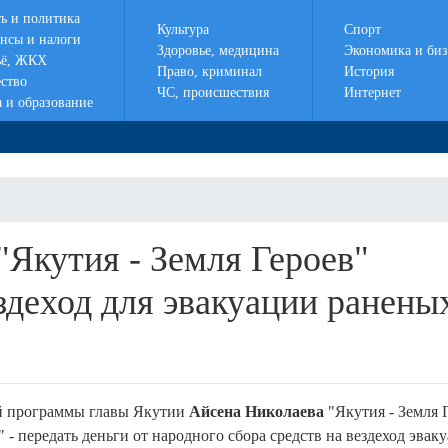
ть и политика
Культура
Спорт
нсы и налоги
Здоровье, медицина
Экономика и биз
ё, ЖКХ
Право, криминал
История
ство
ЧС, происшествия
Интернет
а и образование
Якутия - Земля Героев"
здеход для эвакуации ранены
ой программы главы Якутии
Айсена Николаева
"Якутия - Земля 
 - передать деньги от народного сбора средств на вездеход эвак