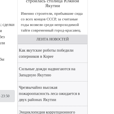
строилась столица Южной
Якутии
Именно строители, прибывшие сюда
со всех концов СССР, за считаные
; сделки
годы возвели среди непроходимой
тайги современный город-красавец.
ки
без
ЛЕНТА НОВОСТЕЙ
или
Как якутские роботы победили
соперников в Корее
обы
Сильные дожди надвигаются на
Западную Якутию
Чрезвычайно высокая
пожароопасность леса ожидается в
 23:50
двух районах Якутии
Энциклопедия коррупционного