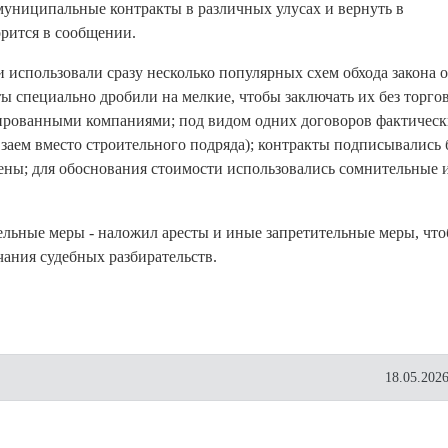
муниципальные контракты в различных улусах и вернуть в
рится в сообщении.
использовали сразу несколько популярных схем обхода закона о
ы специально дробили на мелкие, чтобы заключать их без торгов
лированными компаниями; под видом одних договоров фактичес
заем вместо строительного подряда); контракты подписывались 
ены; для обоснования стоимости использовались сомнительные 
ельные меры - наложил аресты и иные запретительные меры, чт
чания судебных разбирательств.
18.05.2026