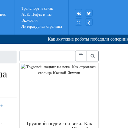
Транспорт и связь
нес
АБК, Нефть и газ
Экология
Литературная страница
Как якутские роботы победили соперников в 
ла
ое
Трудовой подвиг на века. Как
е