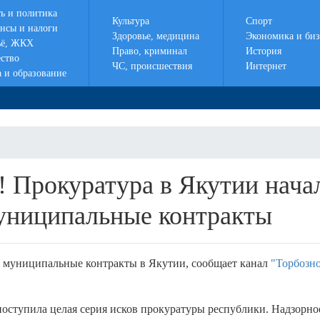
ть и политика
Культура
Спорт
нсы и налоги
Здоровье, медицина
Экономика и биз
ё, ЖКХ
Право, криминал
История
ство
ЧС, происшествия
Интернет
а и образование
! Прокуратура в Якутии нача
муниципальные контракты
 муниципальные контракты в Якутии, сообщает канал
"Торбозн
оступила целая серия исков прокуратуры республики. Надзорно