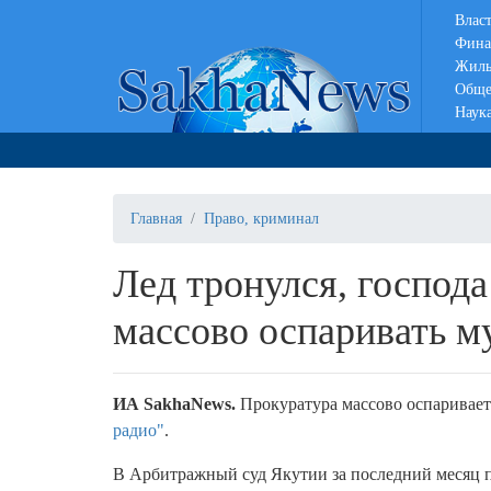
Влас
Фина
Жиль
Обще
Наук
Главная
Право, криминал
Лед тронулся, господа
массово оспаривать 
ИА SakhaNews.
Прокуратура массово оспаривает
радио"
.
В Арбитражный суд Якутии за последний месяц п