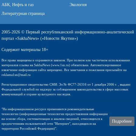
АБК, Нефть и газ
Экология
Литературная страница
2005-2026 © Первый республиканский информационно-аналитический
портал «SakhaNews» («Новости Якутии»)
Содержит материалы 18+
Все права защищены и охраняются законом. При полном или частичном использовании
материалов ссылка на SakhaNews (www.1sn.ru) обязательна. Автоматизированное
извлечение информации сайта запрещено. Все замечания и пожелания присылайте на
reklama1sn@mail.ru
Регистрационное свидетельство СМИ: Эл № ФС77-26316 от 1 декабря 2006 г. , выдано
Федедальной службой по надзору за соблюдением законодательства в сфере массовых
коммуникаций и охране культурного наследия.
"На информационном ресурсе применяются рекомендательные
технологии (информационные технологии предоставления информации
на основе сбора, систематизации и анализа сведений, относящихся к
Подробнее
предпочтениям пользователей сети "Интернет", находящихся на
территории Российской Федерации)".