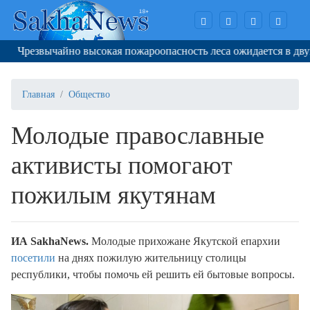
резвычайно высокая пожароопасность леса ожидается в двух ра
Главная
Общество
Молодые православные
активисты помогают
пожилым якутянам
ИА Sakha
News
.
Молодые прихожане Якутской епархии
посетили
на днях пожилую жительницу столицы
республики, чтобы помочь ей решить ей бытовые вопросы.