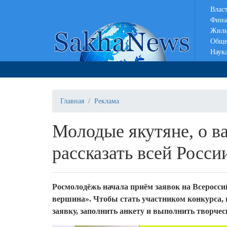
Влас
Фина
Жиль
Обще
Наук
Главная
Реклама
Молодые якутяне, о в
рассказать всей Росси
Росмолодёжь начала приём заявок на Всеросси
вершина». Чтобы стать участником конкурса, 
заявку, заполнить анкету и выполнить творческ