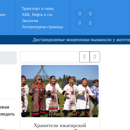
Транспорт и связь
нес
АБК, Нефть и газ
Экология
Литературная страница
Дистанционные мошенники выманили у жительницы Як
овая
, подать
Хранители юкагирской