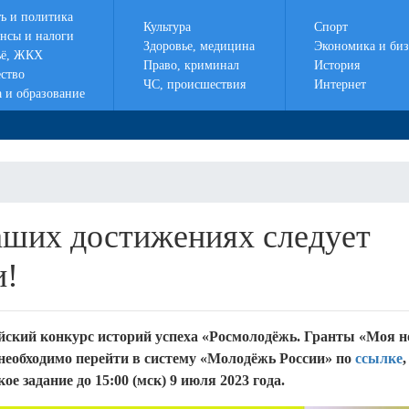
ть и политика
Культура
Спорт
нсы и налоги
Здоровье, медицина
Экономика и биз
ё, ЖКХ
Право, криминал
История
ство
ЧС, происшествия
Интернет
а и образование
аших достижениях следует
и!
йский конкурс историй успеха «Росмолодёжь. Гранты «Моя н
необходимо перейти в систему «Молодёжь России» по
ссылке
ое задание до 15:00 (мск) 9 июля 2023 года.