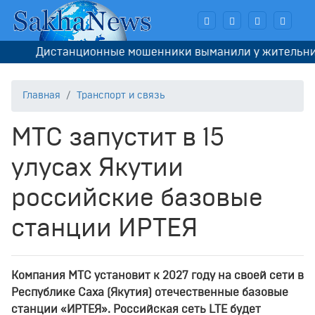
Дистанционные мошенники выманили у жительницы Я
Главная
Транспорт и связь
МТС запустит в 15
улусах Якутии
российские базовые
станции ИРТЕЯ
Компани
я
МТС
установит
к
20
2
7
год
у
на своей сети
в
Республике Саха (Якутия)
отечественны
е
базовы
е
станци
и
«ИРТЕЯ».
Российская сеть
LTE
будет