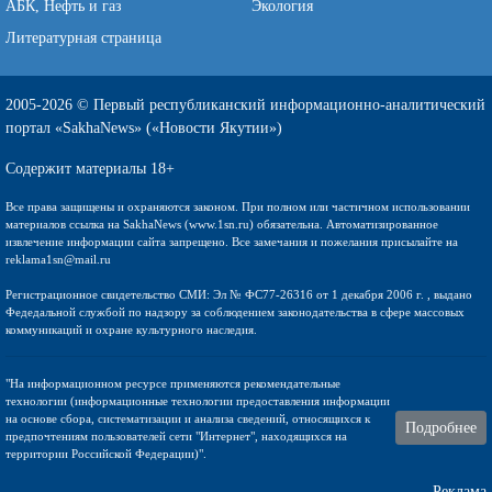
АБК, Нефть и газ
Экология
Литературная страница
2005-2026 © Первый республиканский информационно-аналитический
портал «SakhaNews» («Новости Якутии»)
Содержит материалы 18+
Все права защищены и охраняются законом. При полном или частичном использовании
материалов ссылка на SakhaNews (www.1sn.ru) обязательна. Автоматизированное
извлечение информации сайта запрещено. Все замечания и пожелания присылайте на
reklama1sn@mail.ru
Регистрационное свидетельство СМИ: Эл № ФС77-26316 от 1 декабря 2006 г. , выдано
Федедальной службой по надзору за соблюдением законодательства в сфере массовых
коммуникаций и охране культурного наследия.
"На информационном ресурсе применяются рекомендательные
технологии (информационные технологии предоставления информации
на основе сбора, систематизации и анализа сведений, относящихся к
Подробнее
предпочтениям пользователей сети "Интернет", находящихся на
территории Российской Федерации)".
Реклама