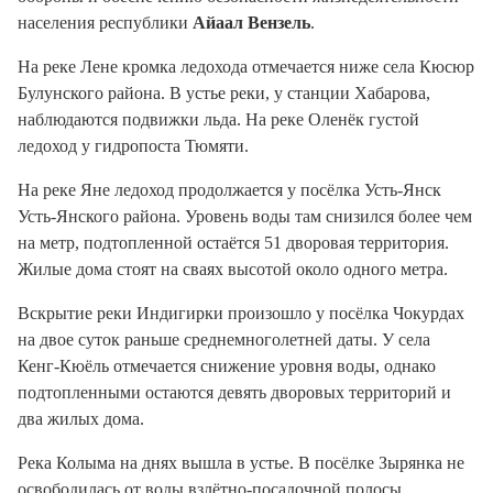
населения республики
Айаал Вензель
.
На реке Лене кромка ледохода отмечается ниже села Кюсюр
Булунского района. В устье реки, у станции Хабарова,
наблюдаются подвижки льда. На реке Оленёк густой
ледоход у гидропоста Тюмяти.
На реке Яне ледоход продолжается у посёлка Усть-Янск
Усть-Янского района. Уровень воды там снизился более чем
на метр, подтопленной остаётся 51 дворовая территория.
Жилые дома стоят на сваях высотой около одного метра.
Вскрытие реки Индигирки произошло у посёлка Чокурдах
на двое суток раньше среднемноголетней даты. У села
Кенг-Кюёль отмечается снижение уровня воды, однако
подтопленными остаются девять дворовых территорий и
два жилых дома.
Река Колыма на днях вышла в устье. В посёлке Зырянка не
освободилась от воды взлётно-посадочной полосы