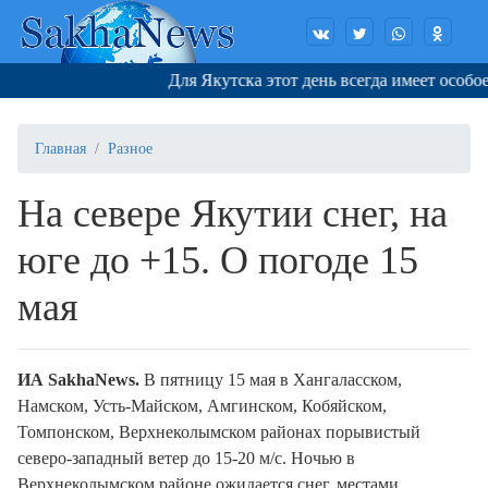
Для Якутска этот день всегда имеет особое з
Главная
Разное
На севере Якутии снег, на
юге до +15. О погоде 15
мая
ИА SakhaNews.
В пятницу 15 мая в Хангаласском,
Намском, Усть-Майском, Амгинском, Кобяйском,
Томпонском, Верхнеколымском районах порывистый
северо-западный ветер до 15-20 м/с. Ночью в
Верхнеколымском районе ожидается снег, местами