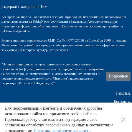
Содержит материалы 18+
Все права защищены и охраняются законом. При полном или частичном использовании
материалов ссылка на SakhaNews (www.1sn.ru) обязательна. Автоматизированное
извлечение информации сайта запрещено. Все замечания и пожелания присылайте на
reklama1sn@mail.ru
Регистрационное свидетельство СМИ: Эл № ФС77-26316 от 1 декабря 2006 г. , выдано
Федедальной службой по надзору за соблюдением законодательства в сфере массовых
коммуникаций и охране культурного наследия.
"На информационном ресурсе применяются рекомендательные
технологии (информационные технологии предоставления информации
на основе сбора, систематизации и анализа сведений, относящихся к
Подробнее
предпочтениям пользователей сети "Интернет", находящихся на
территории Российской Федерации)".
Реклама
Контакты
Для персонализации контента и обеспечения удобства
использования сайта мы применяем cookie-файлы.
Техническа поддержка
Продолжая работу с сайтом, вы подтверждаете свое
согласие на обработку персональных данных в соответствии
с положениями
Политики конфиденциальности
.