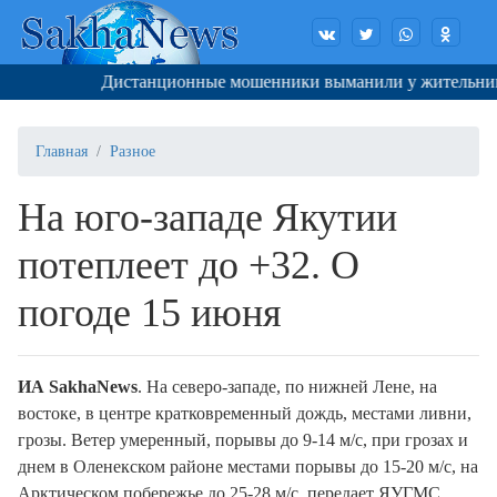
Дистанционные мошенники выманили у жительницы Я
Главная
Разное
На юго-западе Якутии
потеплеет до +32. О
погоде 15 июня
ИА SakhaNews
. На северо-западе, по нижней Лене, на
востоке, в центре кратковременный дождь, местами ливни,
грозы. Ветер умеренный, порывы до 9-14 м/с, при грозах и
днем в Оленекском районе местами порывы до 15-20 м/с, на
Арктическом побережье до 25-28 м/с, передает ЯУГМС.