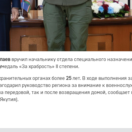
лаев
вручил
начальнику отдела специального назначен
у
медаль «За храбрость»
II
степени.
хранительных органах более
25
лет. В ходе выполнения з
агодарил руководство региона за внимание к военносл
на передовой, так и после возвращения домой, сообщает 
Якутия).