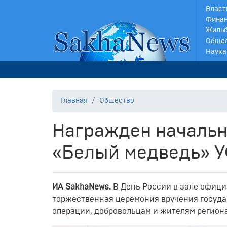
Власт
Финан
Жильё
Обще
Наука
Главная
Общество
Награжден начальн
«Белый медведь» 
ИА SakhaNews.
В День России
в з
але офици
торжественная
церемония вручения госуд
операции, добровольцам и жителям региона