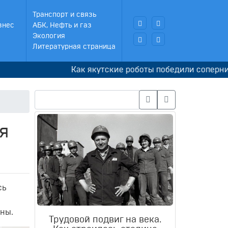
Транспорт и связь
знес
АБК, Нефть и газ
Экология
Литературная страница
Как якутские роботы победили соперников в 
я
сь
аны.
Трудовой подвиг на века.