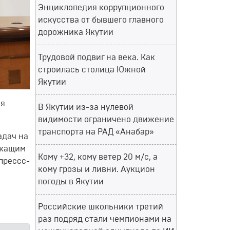
Энциклопедия коррупционного
искусства от бывшего главного
дорожника Якутии
Трудовой подвиг на века. Как
строилась столица Южной
Якутии
ия
В Якутии из-за нулевой
видимости ограничено движение
транспорта на РАД «Анабар»
адач на
ужащим
Кому +32, кому ветер 20 м/с, а
прессс-
кому грозы и ливни. Аукцион
погоды в Якутии
Российские школьники третий
раз подряд стали чемпионами на