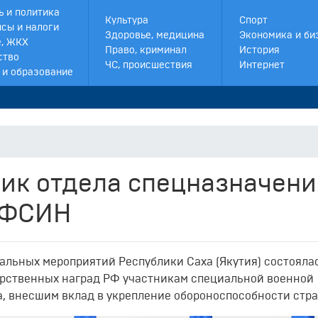
ь и политика
Культура
Спорт
сы и налоги
Здоровье, медицина
Экономика и би
, ЖКХ
Право, криминал
История
ство
ЧС, происшествия
Интернет
 и образование
ик отдела спецназначени
УФСИН
альных мероприятий Республики Саха (Якутия) состояла
арственных наград РФ
участникам специальной военной
, внесшим вклад в укрепление обороноспособности стр