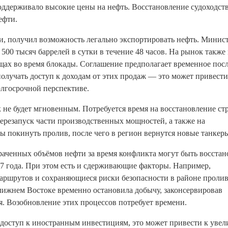
 поддерживало высокие цены на нефть. Восстановление судоходст
ефти.
и, получил возможность легально экспортировать нефть. Минис
500 тысяч баррелей в сутки в течение 48 часов. На рынок также
щах во время блокады. Соглашение предполагает временное пос
получать доступ к доходам от этих продаж — это может привести
олгосрочной перспективе.
 не будет мгновенным. Потребуется время на восстановление ст
ерезапуск части производственных мощностей, а также на
ы покинуть пролив, после чего в регион вернутся новые танкер
траченных объёмов нефти за время конфликта могут быть восста
027 года. При этом есть и сдерживающие факторы. Например,
аршрутов и сохраняющиеся риски безопасности в районе пролив
лижнем Востоке временно остановила добычу, законсервировав
. Возобновление этих процессов потребует времени.
 доступ к иностранным инвестициям, это может привести к уве