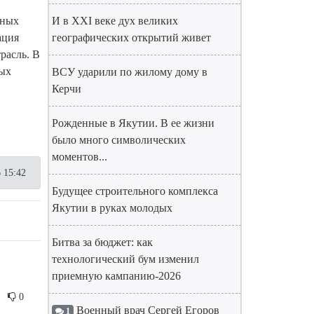
тных
И в XXI веке дух великих
ация
географических открытий живет
расль. В
вых
ВСУ ударили по жилому дому в
Керчи
Рожденные в Якутии. В ее жизни
было много символических
моментов...
 15:42
Будущее строительного комплекса
Якутии в руках молодых
Битва за бюджет: как
технологический бум изменил
приемную кампанию-2026
0
Военный врач Сергей Егоров
1