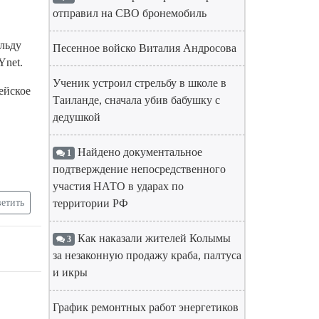
отправил на СВО бронемобиль
льду
Песенное войско Виталия Андросова
Ynet.
Ученик устроил стрельбу в школе в
ейское
Таиланде, сначала убив бабушку с
дедушкой
Найдено документальное
1
подтверждение непосредственного
участия НАТО в ударах по
етить
территории РФ
Как наказали жителей Колымы
3
за незаконную продажу краба, палтуса
и икры
График ремонтных работ энергетиков