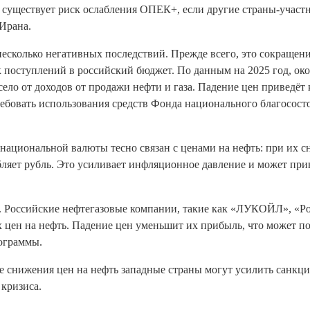
 существует риск ослабления ОПЕК+, если другие страны‑учас
 Ирана.
есколько негативных последствий. Прежде всего, это сокращен
поступлений в российский бюджет. По данным на 2025 год, око
ло от доходов от продажи нефти и газа. Падение цен приведёт 
ебовать использования средств Фонда национального благосост
 национальной валюты тесно связан с ценами на нефть: при их 
ляет рубль. Это усиливает инфляционное давление и может при
. Российские нефтегазовые компании, такие как «ЛУКОЙЛ», «Р
 цен на нефть. Падение цен уменьшит их прибыль, что может п
ограммы.
е снижения цен на нефть западные страны могут усилить санкц
 кризиса.