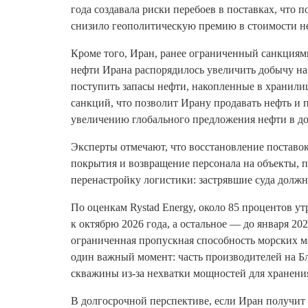
года создавала риски перебоев в поставках, что
снизило геополитическую премию в стоимости н
Кроме того, Иран, ранее ограниченный санкциям
нефти Ирана распорядилось увеличить добычу на 
поступить запасы нефти, накопленные в хранили
санкций, что позволит Ирану продавать нефть и 
увеличению глобального предложения нефти в д
Эксперты отмечают, что восстановление поставок
покрытия и возвращение персонала на объекты, п
перенастройку логистики: застрявшие суда должн
По оценкам Rystad Energy, около 85 процентов у
к октябрю 2026 года, а остальное — до января 2
ограниченная пропускная способность морских м
один важный момент: часть производителей на Б
скважины из‑за нехватки мощностей для хранения
В долгосрочной перспективе, если Иран получит