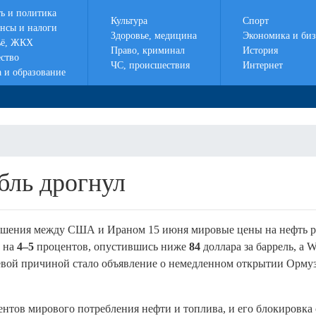
ть и политика
Культура
Спорт
нсы и налоги
Здоровье, медицина
Экономика и биз
ё, ЖКХ
Право, криминал
История
ство
ЧС, происшествия
Интернет
а и образование
бль дрогнул
ашения между США и Ираном 15 июня мировые цены на нефть р
и на
4–5
процентов, опустившись ниже
84
доллара за баррель, а 
ючевой причиной стало объявление о немедленном открытии Орму
нтов мирового потребления нефти и топлива, и его блокировка 