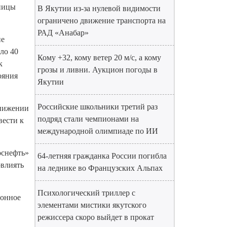
тницы
В Якутии из-за нулевой видимости
ограничено движение транспорта на
РАД «Анабар»
ие
ло 40
Кому +32, кому ветер 20 м/с, а кому
к
грозы и ливни. Аукцион погоды в
ояния
Якутии
Российские школьники третий раз
снижении
подряд стали чемпионами на
вести к
международной олимпиаде по ИИ
оснефть»
64-летняя гражданка России погибла
овлиять
на леднике во Французских Альпах
Психологический триллер с
ионное
элементами мистики якутского
режиссера скоро выйдет в прокат