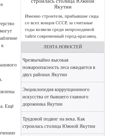
строилась столица Южной
ва
Якутии
Именно строители, прибывшие сюда
со всех концов СССР, за считаные
терство
годы возвели среди непроходимой
 могут
тайги современный город-красавец.
лабление
 к
ЛЕНТА НОВОСТЕЙ
Чрезвычайно высокая
рахового
пожароопасность леса ожидается в
двух районах Якутии
ы.
Энциклопедия коррупционного
новлены
искусства от бывшего главного
дорожника Якутии
а. Ещё
Трудовой подвиг на века. Как
строилась столица Южной Якутии
личению