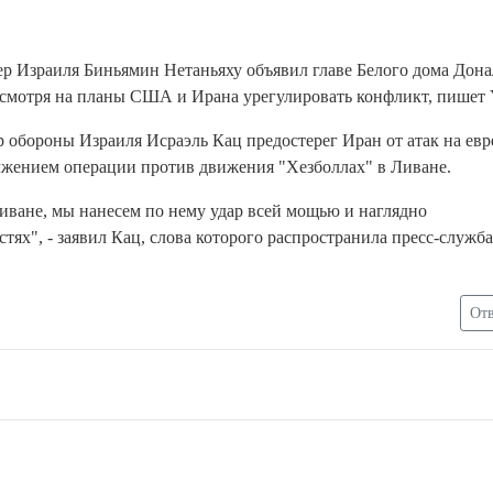
Израиля Биньямин Нетаньяху объявил главе Белого дома Дона
есмотря на планы США и Ирана урегулировать конфликт, пишет 
бороны Израиля Исраэль Кац предостерег Иран от атак на евр
олжением операции против движения "Хезболлах" в Ливане.
Ливане, мы нанесем по нему удар всей мощью и наглядно
ях", - заявил Кац, слова которого распространила пресс-служба
Отв