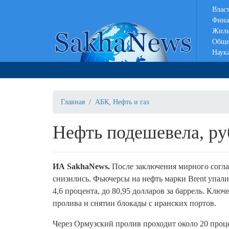
Влас
Фина
Жиль
Обще
Наук
Главная
АБК, Нефть и газ
Нефть подешевела, ру
ИА
SakhaNews
.
После заключения мирного согл
снизились. Фьючерсы на нефть марки Brent упал
4,6 процента, до 80,95 долларов за баррель. Кл
пролива и снятии блокады с иранских портов.
Через Ормузский пролив проходит около 20 проце