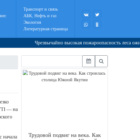
Транспорт и связь
нес
АБК, Нефть и газ
Экология
Литературная страница
Чрезвычайно высокая пожароопасность леса ожидается
езко
WTI — на
зского
Трудовой подвиг на века. Как
с начала