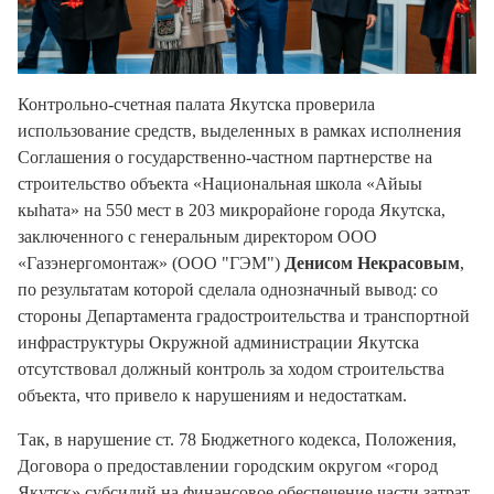
Контрольно-счетная палата Якутска проверила
использование средств, выделенных в рамках исполнения
Соглашения о государственно-частном партнерстве на
строительство объекта «Национальная школа «Айыы
кыhата» на 550 мест в 203 микрорайоне города Якутска,
заключенного с генеральным директором ООО
«Газэнерг
о
монтаж» (ООО "ГЭМ")
Денисом Некрасовым
,
по результатам которой сделала однозначный вывод: со
стороны Департамента градостроительства и транспортной
инфраструктуры Окружной администрации Якутска
отсутствовал должный контроль за ходом строительства
объекта, что привело к нарушениям и недостаткам.
Так, в нарушение ст. 78 Бюджетного кодекса, Положения,
Договора о предоставлении городским округом «город
Якутск» субсидий на финансовое обеспечение части затрат