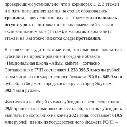
проверющими установлено, что в коридорах 1, 2, 3 этажей
и в пяти помещениях здания на стенах образовались
трещины
, в двух спортивных залах местами
отвалилась
штукатурка
, на потолках и стенах помещений урасы в
экспозиционном зале (1 этаж), в малом актовом зале (2
этаж) и на 3-м этаже имеются следы
протекания
.
В заключение аудиторы отметили, что плановые показатели
субсидии на проектирование и создание объекта
«Национальная школа «Айыы кыhата», согласно
Соглашению о ГЧП составляют
1 238 396,5 тысячи
рублей,
в том числе из государственного бюджета РС(Я) -
845,9 млн
рублей, из бюджета городского округа «город Якутск» -
392,4 млн
рублей.
Фактически из общей суммы субсидии перечислено только
49,9
процента от плановых показаталей, остаток субсидии к
выплате, по состоянию на конец
2021 года,
составляет
619,9
млн
рублей, из них из государственного бюджета РС(Я) –