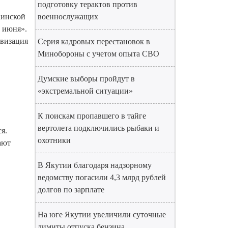
подготовку терактов против
аинской
военнослужащих
2 июня»
.
ивизация
Серия кадровых перестановок в
Минобороны с учетом опыта СВО
Думские выборы пройдут в
«экстремальной ситуации»
К поискам пропавшего в тайге
вертолета подключились рыбаки и
ся
.
охотники
ают
В Якутии благодаря надзорному
ведомству погасили 4,3 млрд рублей
долгов по зарплате
На юге Якутии увеличили суточные
лимиты отпуска бензина