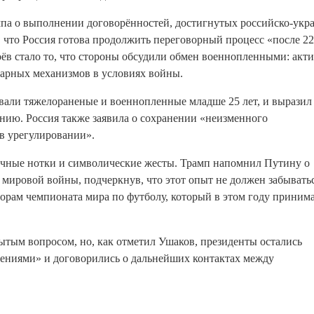
па о выполнении договорённостей, достигнутых российско-укр
, что Россия готова продолжить переговорный процесс «после 2
в стало то, что стороны обсудили обмен военнопленными: акт
тарных механизмов в условиях войны.
овали тяжелораненые и военнопленные младше 25 лет, и выразил
ению
. Россия также заявила о сохранении «неизменного
 в урегулировании»
.
ичные нотки и символические жесты. Трамп напомнил Путину о
ировой войны, подчеркнув, что этот опыт не должен забывать
торам чемпионата мира по футболу, который в этом году приним
ытым вопросом, но, как отметил Ушаков, президенты остались
ниями» и договорились о дальнейших контактах между