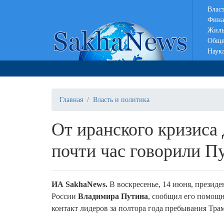
Влас
Фина
Жиль
Обще
Наук
Главная
Власть и политика
От иранского кризиса
почти час говорили П
ИА SakhaNews.
В воскресенье, 14 июня, прези
России
Владимира Путина
, сообщил его помощ
контакт лидеров за полтора года пребывания Тра