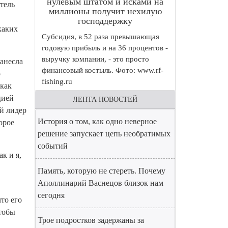
нулевым штатом и исками на
тель
миллионы получит нехилую
господдержку
каких
Субсидия, в 52 раза превышающая
годовую прибыль и на 36 процентов -
выручку компании, - это просто
нанесла
финансовый костыль. Фото: www.rf-
о
fishing.ru
 как
цией
ЛЕНТА НОВОСТЕЙ
й лидер
История о том, как одно неверное
орое
решение запускает цепь необратимых
событий
к и я,
Память, которую не стереть. Почему
Аполлинарий Васнецов близок нам
сегодня
то его
чтобы
Трое подростков задержаны за