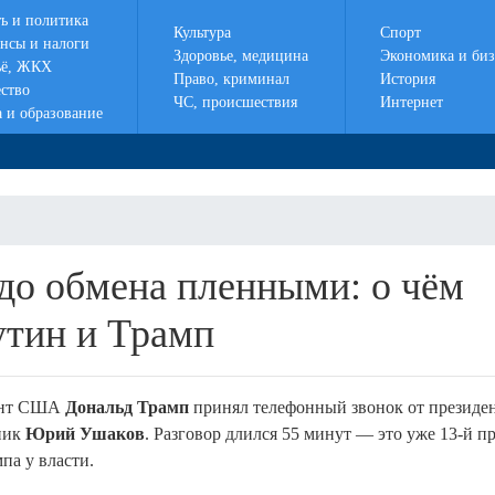
ть и политика
Культура
Спорт
нсы и налоги
Здоровье, медицина
Экономика и биз
ё, ЖКХ
Право, криминал
История
ство
ЧС, происшествия
Интернет
а и образование
 до обмена пленными: о чём
утин и Трамп
дент США
Дональд Трамп
принял телефонный звонок от президе
ник
Юрий Ушаков
. Разговор длился 55 минут — это уже 13-й п
мпа у власти
.