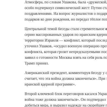
Атмосфера, по словам Ушакова, была «дружеской
особо подчеркнул символический жест: Путин с
поздравлениями. На вопрос журналистов о подар
подарков ко дню рождения, но передал тёплое по
Центральной темой беседы стало стремительное
серию массированных ударов по иранским ядерным
территории Израиля — конфликт, который послед
уточнил Ушаков, «осудил военную операцию прот
конфликта, которая грозит непредсказуемыми по
заявил о готовности Москвы взять на себя роль
Трамп принял
.
Американский президент, комментируя беседу у се
считает, что эта война должна закончиться»
. При
иранской ядерной программе»
.
Второй ключевой блок переговоров касался Украи
война тоже должна закончиться»
. Он подтвердил 
добиться мира, и выразил надежду на скорейшее