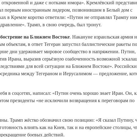
, откровенной и даже с нотками юмора»
. Кремлёвский представи
тал первым иностранным лидером, позвонившим в Белый дом с
ках в Кремле коротко ответили: «Путин не отправлял Трампу ни
здравление»
. Трамп, в свою очередь, был тронут.
обострение на Ближнем Востоке
. Накануне израильская армия 
 объектам, в ответ Тегеран запустил баллистические ракеты п
ние дни удерживает мировое сообщество в напряжении. Путин,
ив Ирана, выразив серьёзную озабоченность возможной эскала
следствиями для всей ситуации на Ближнем Востоке»
. Российски
 посредника между Тегераном и Иерусалимом — предложение, кот
бя в соцсетях, написал: «Путин очень хорошо знает Иран. Он, ка
 этом президенты «не исключили возвращения к переговорам по
ны. Трамп жёстко обозначил свою позицию: «Я сказал Путину, ч
готовность влиять как на Киев, так и на европейские столицы, 
 прекращение боевых действий
.