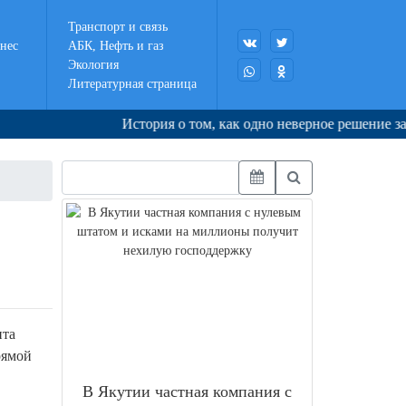
Транспорт и связь
нес
АБК, Нефть и газ
Экология
Литературная страница
История о том, как одно неверное решение запуск
нта
рямой
В Якутии частная компания с