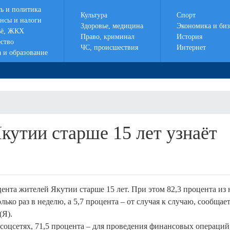
ть и политика
Культура
Спорт
нсы и налоги
Здоровье, медицина
Экономика и биз
ё, ЖКХ
Право, криминал
История
ство
ЧС, происшествия
Интернет
а и образование
кутии старше 15 лет узнаёт
ента жителей Якутии старше 15 лет. При этом 82,3 процента из 
лько раз в неделю, а 5,7 процента – от случая к случаю, сообщает
(Я).
соцсетях, 71,5 процента – для проведения финансовых операций,