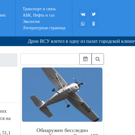
Транспорт и связь
нес
АБК, Нефть и газ
Экология
Литературная страница
Дрон ВСУ влетел в одну из палат городской клиническо
них
ся на
Обнаружен бесследно
 51,1