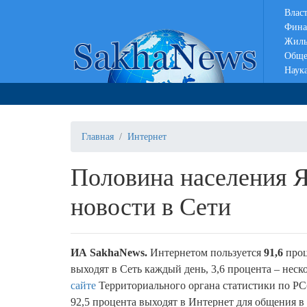
Влас
Фина
Жиль
Обще
Наук
Главная
Интернет
Половина населения Я
новости в Сети
ИА SakhaNews.
Интернетом пользуется
91,6
проц
выходят в Сеть каждый день, 3,6 процента – неско
сайте
Территориального органа статистики по РС
92,5 процента выходят в Интернет для общения в 