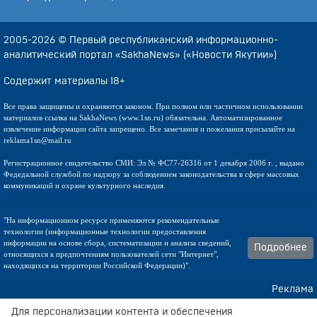
2005-2026 © Первый республиканский информационно-
аналитический портал «SakhaNews» («Новости Якутии»)
Содержит материалы 18+
Все права защищены и охраняются законом. При полном или частичном использовании
материалов ссылка на SakhaNews (www.1sn.ru) обязательна. Автоматизированное
извлечение информации сайта запрещено. Все замечания и пожелания присылайте на
reklama1sn@mail.ru
Регистрационное свидетельство СМИ: Эл № ФС77-26316 от 1 декабря 2006 г. , выдано
Федедальной службой по надзору за соблюдением законодательства в сфере массовых
коммуникаций и охране культурного наследия.
"На информационном ресурсе применяются рекомендательные
технологии (информационные технологии предоставления
информации на основе сбора, систематизации и анализа сведений,
Подробнее
относящихся к предпочтениям пользователей сети "Интернет",
находящихся на территории Российской Федерации)".
Реклама
Контакты
Для персонализации контента и обеспечения