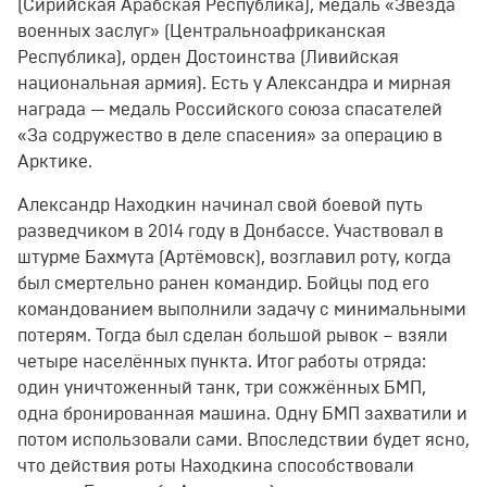
(Сирийская Арабская Республика), медаль «Звезда
военных заслуг» (Центральноафриканская
Республика), орден Достоинства (Ливийская
национальная армия). Есть у Александра и мирная
награда — медаль Российского союза спасателей
«За содружество в деле спасения» за операцию в
Арктике.
Александр Находкин начинал свой боевой путь
разведчиком в 2014 году в Донбассе. Участвовал в
штурме Бахмута (Артёмовск), возглавил роту, когда
был смертельно ранен командир. Бойцы под его
командованием выполнили задачу с минимальными
потерям. Тогда был сделан большой рывок – взяли
четыре населённых пункта. Итог работы отряда:
один уничтоженный танк, три сожжённых БМП,
одна бронированная машина. Одну БМП захватили и
потом использовали сами. Впоследствии будет ясно,
что действия роты Находкина способствовали