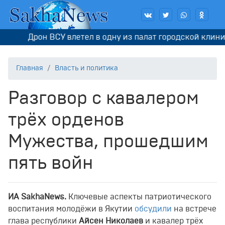
Дрон ВСУ влетел в одну из палат городской клиниче
Главная
Власть и политика
Разговор с кавалером
трёх орденов
Мужества, прошедшим
пять войн
ИА
SakhaNews
.
Ключевые аспекты патриотического
воспитания молодёжи в Якутии
обсудили
на встрече
глава республики
Айсен Николаев
и кавалер трёх