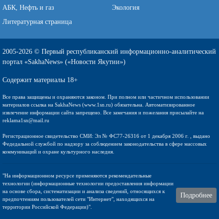
АБК, Нефть и газ
Экология
Литературная страница
2005-2026 © Первый республиканский информационно-аналитический
портал «SakhaNews» («Новости Якутии»)
Содержит материалы 18+
Все права защищены и охраняются законом. При полном или частичном использовании
материалов ссылка на SakhaNews (www.1sn.ru) обязательна. Автоматизированное
извлечение информации сайта запрещено. Все замечания и пожелания присылайте на
reklama1sn@mail.ru
Регистрационное свидетельство СМИ: Эл № ФС77-26316 от 1 декабря 2006 г. , выдано
Федедальной службой по надзору за соблюдением законодательства в сфере массовых
коммуникаций и охране культурного наследия.
"На информационном ресурсе применяются рекомендательные
технологии (информационные технологии предоставления информации
на основе сбора, систематизации и анализа сведений, относящихся к
Подробнее
предпочтениям пользователей сети "Интернет", находящихся на
территории Российской Федерации)".