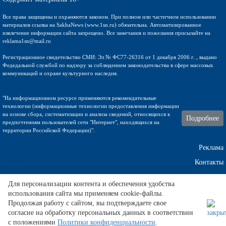
Все права защищены и охраняются законом. При полном или частичном использовании
материалов ссылка на SakhaNews (www.1sn.ru) обязательна. Автоматизированное
извлечение информации сайта запрещено. Все замечания и пожелания присылайте на
reklama1sn@mail.ru
Регистрационное свидетельство СМИ: Эл № ФС77-26316 от 1 декабря 2006 г. , выдано
Федедальной службой по надзору за соблюдением законодательства в сфере массовых
коммуникаций и охране культурного наследия.
"На информационном ресурсе применяются рекомендательные
технологии (информационные технологии предоставления информации
на основе сбора, систематизации и анализа сведений, относящихся к
Подробнее
предпочтениям пользователей сети "Интернет", находящихся на
территории Российской Федерации)".
Реклама
Контакты
Техническа поддержка
Для персонализации контента и обеспечения удобства
использования сайта мы применяем cookie-файлы.
Продолжая работу с сайтом, вы подтверждаете свое
согласие на обработку персональных данных в соответствии
Карточка тенниса - Янник Ханфман, рейтинг и счёт -
подробнее
.
с положениями
Политики конфиденциальности
.