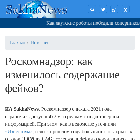
Как якутские роботы победили соперников в 
Главная
Интернет
Роскомнадзор: как
изменилось содержание
фейков?
ИА SakhaNews.
Роскомнадзор с начала 2021 года
ограничил доступ к
477
материалам с недостоверной
информацией. При этом, как в ведомстве уточнили
«Известиям»
, если в прошлом году большинство закрытых
ссылок (
1 039
из
1 842
) содержали фейки о коронавирусе, то