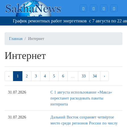
График ремонтных работ энергетиков с 7 августа по 22 август
Главная
Интернет
Интернет
‹
1
2
3
4
5
6
...
33
34
›
31.07.2026
С 1 августа использование «Макса»
перестанет расходовать пакеты
интернета
31.07.2026
Дальний Восток сохраняет четвёртое
место среди регионов России по числу