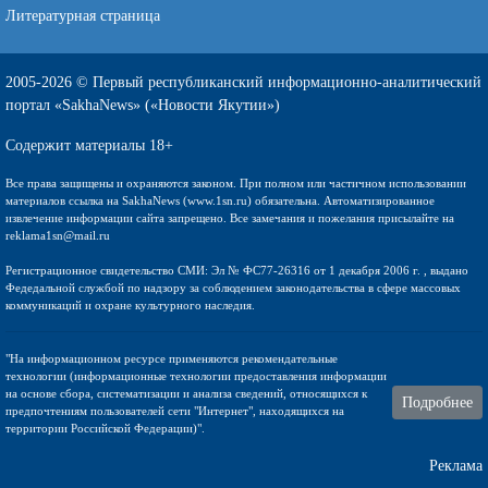
Литературная страница
2005-2026 © Первый республиканский информационно-аналитический
портал «SakhaNews» («Новости Якутии»)
Содержит материалы 18+
Все права защищены и охраняются законом. При полном или частичном использовании
материалов ссылка на SakhaNews (www.1sn.ru) обязательна. Автоматизированное
извлечение информации сайта запрещено. Все замечания и пожелания присылайте на
reklama1sn@mail.ru
Регистрационное свидетельство СМИ: Эл № ФС77-26316 от 1 декабря 2006 г. , выдано
Федедальной службой по надзору за соблюдением законодательства в сфере массовых
коммуникаций и охране культурного наследия.
"На информационном ресурсе применяются рекомендательные
технологии (информационные технологии предоставления информации
на основе сбора, систематизации и анализа сведений, относящихся к
Подробнее
предпочтениям пользователей сети "Интернет", находящихся на
территории Российской Федерации)".
Реклама