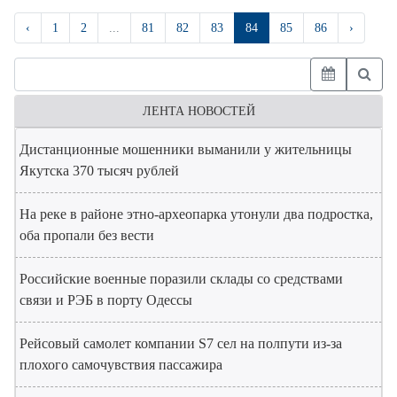
‹
1
2
...
81
82
83
84
85
86
›
ЛЕНТА НОВОСТЕЙ
Дистанционные мошенники выманили у жительницы
Якутска 370 тысяч рублей
На реке в районе этно-археопарка утонули два подростка,
оба пропали без вести
Российские военные поразили склады со средствами
связи и РЭБ в порту Одессы
Рейсовый самолет компании S7 сел на полпути из-за
плохого самочувствия пассажира