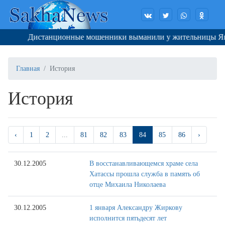
Дистанционные мошенники выманили у жительницы Якутска
Главная
История
История
‹
1
2
...
81
82
83
84
85
86
›
30.12.2005
В восстанавливающемся храме села
Хатассы прошла служба в память об
отце Михаила Николаева
30.12.2005
1 января Александру Жиркову
исполнится пятьдесят лет