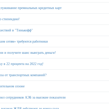
бслуживание премиальных кредитных карт
ю стипендию!
шествий в "Тинькофф"
им сетям» требуются работники
и и получите шанс выиграть деньги!
 в 22 процента на 2022 год!
риза от транспортных компаний?
пительном сезоне
ил сотрудников АЭБ за высокие показатели
 вагонах ЖДЯ действуют до конца года