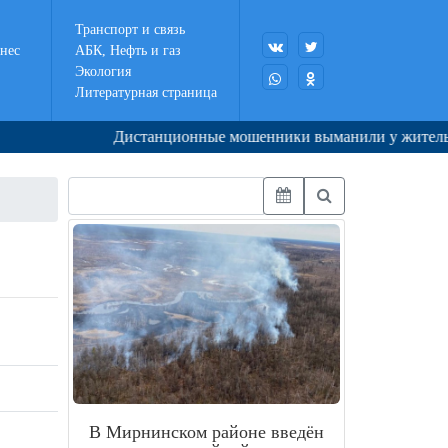
Транспорт и связь
нес
АБК, Нефть и газ
Экология
Литературная страница
Дистанционные мошенники выманили у жительницы Я
В Мирнинском районе введён