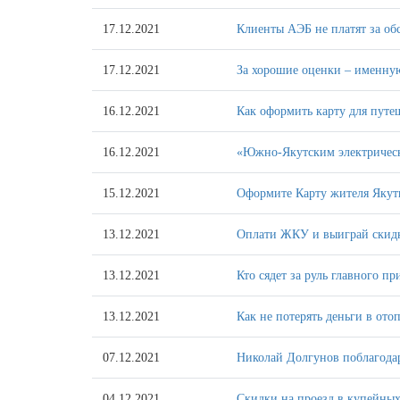
17.12.2021
Клиенты АЭБ не платят за о
17.12.2021
За хорошие оценки – именну
16.12.2021
Как оформить карту для путе
16.12.2021
«Южно-Якутским электрическ
15.12.2021
Оформите Карту жителя Якути
13.12.2021
Оплати ЖКУ и выиграй скидку
13.12.2021
Кто сядет за руль главного п
13.12.2021
Как не потерять деньги в ото
07.12.2021
Николай Долгунов поблагодар
04.12.2021
Скидки на проезд в купейных