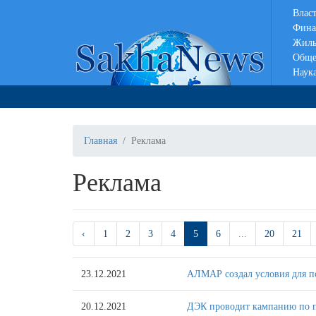
Влас
Фина
Жиль
Обще
Наук
Главная
Реклама
Реклама
‹
1
2
3
4
5
6
...
20
21
23.12.2021
АЛМАР создал условия для п
20.12.2021
ДЭК проводит кампанию по п