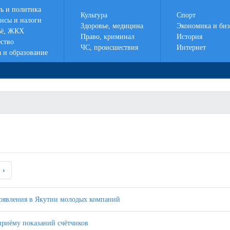
ть и политика
Культура
Спорт
нсы и налоги
Здоровье, медицина
Экономика и биз
ё, ЖКХ
Право, криминал
История
ство
ЧС, происшествия
Интернет
а и образование
›
оявления в Якутии молодых компаний
риёму показаний счётчиков