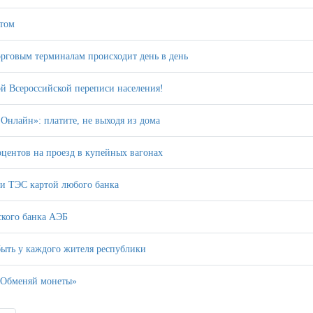
итом
орговым терминалам происходит день в день
й Всероссийской переписи населения!
 Онлайн»: платите, не выходя из дома
центов на проезд в купейных вагонах
ги ТЭС картой любого банка
ского банка АЭБ
ыть у каждого жителя республики
 «Обменяй монеты»