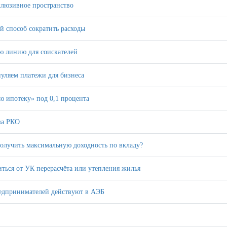
клюзивное пространство
 способ сократить расходы
ю линию для соискателей
уляем платежи для бизнеса
 ипотеку» под 0,1 процента
за РКО
олучить максимальную доходность по вкладу?
ться от УК перерасчёта или утепления жилья
едпринимателей действуют в АЭБ