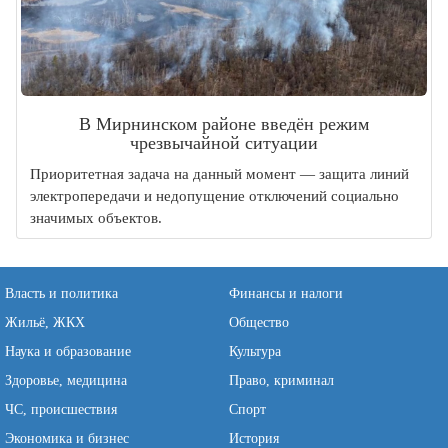
В Мирнинском районе введён режим
чрезвычайной ситуации
Приоритетная задача на данный момент — защита линий
электропередачи и недопущение отключений социально
значимых объектов.
Власть и политика
Финансы и налоги
Жильё, ЖКХ
Общество
Наука и образование
Культура
Здоровье, медицина
Право, криминал
ЧС, происшествия
Спорт
Экономика и бизнес
История