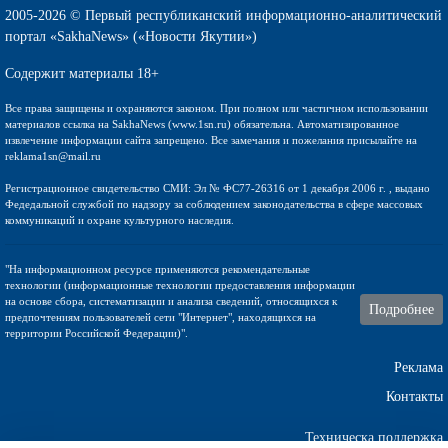
2005-2026 © Первый республиканский информационно-аналитический
портал «SakhaNews» («Новости Якутии»)
Содержит материалы 18+
Все права защищены и охраняются законом. При полном или частичном использовании
материалов ссылка на SakhaNews (www.1sn.ru) обязательна. Автоматизированное
извлечение информации сайта запрещено. Все замечания и пожелания присылайте на
reklama1sn@mail.ru
Регистрационное свидетельство СМИ: Эл № ФС77-26316 от 1 декабря 2006 г. , выдано
Федедальной службой по надзору за соблюдением законодательства в сфере массовых
коммуникаций и охране культурного наследия.
"На информационном ресурсе применяются рекомендательные
технологии (информационные технологии предоставления информации
на основе сбора, систематизации и анализа сведений, относящихся к
Подробнее
предпочтениям пользователей сети "Интернет", находящихся на
территории Российской Федерации)".
Реклама
Контакты
Техническа поддержка