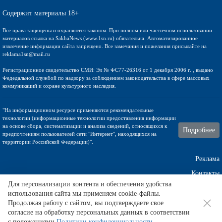
Содержит материалы 18+
Все права защищены и охраняются законом. При полном или частичном использовании
материалов ссылка на SakhaNews (www.1sn.ru) обязательна. Автоматизированное
извлечение информации сайта запрещено. Все замечания и пожелания присылайте на
reklama1sn@mail.ru
Регистрационное свидетельство СМИ: Эл № ФС77-26316 от 1 декабря 2006 г. , выдано
Федедальной службой по надзору за соблюдением законодательства в сфере массовых
коммуникаций и охране культурного наследия.
"На информационном ресурсе применяются рекомендательные
технологии (информационные технологии предоставления информации
на основе сбора, систематизации и анализа сведений, относящихся к
Подробнее
предпочтениям пользователей сети "Интернет", находящихся на
территории Российской Федерации)".
Реклама
Контакты
Для персонализации контента и обеспечения удобства
использования сайта мы применяем cookie-файлы.
Техническа поддержка
Продолжая работу с сайтом, вы подтверждаете свое
согласие на обработку персональных данных в соответствии
с положениями
Политики конфиденциальности
.