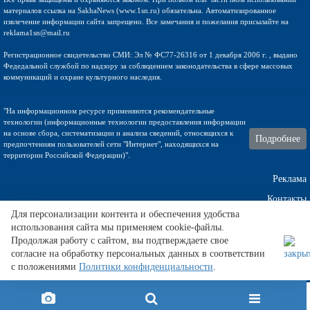
материалов ссылка на SakhaNews (www.1sn.ru) обязательна. Автоматизированное
извлечение информации сайта запрещено. Все замечания и пожелания присылайте на
reklama1sn@mail.ru
Регистрационное свидетельство СМИ: Эл № ФС77-26316 от 1 декабря 2006 г. , выдано
Федедальной службой по надзору за соблюдением законодательства в сфере массовых
коммуникаций и охране культурного наследия.
"На информационном ресурсе применяются рекомендательные
технологии (информационные технологии предоставления информации
на основе сбора, систематизации и анализа сведений, относящихся к
Подробнее
предпочтениям пользователей сети "Интернет", находящихся на
территории Российской Федерации)".
Реклама
Контакты
Для персонализации контента и обеспечения удобства
использования сайта мы применяем cookie-файлы.
Техническа поддержка
Продолжая работу с сайтом, вы подтверждаете свое
согласие на обработку персональных данных в соответствии
с положениями
Политики конфиденциальности
.