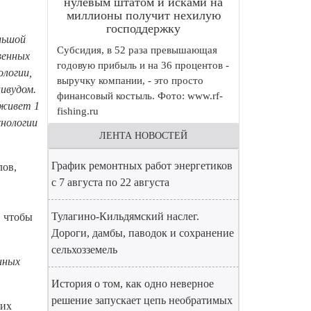
нулевым штатом и исками на
миллионы получит нехилую
господдержку
ольшой
Субсидия, в 52 раза превышающая
венных
годовую прибыль и на 36 процентов -
ологии,
выручку компании, - это просто
ивудом.
финансовый костыль. Фото: www.rf-
 живет 1
fishing.ru
хнологии
ЛЕНТА НОВОСТЕЙ
График ремонтных работ энергетиков
лов,
с 7 августа по 22 августа
Тулагино-Кильдямский наслег.
, чтобы
Дороги, дамбы, паводок и сохранение
сельхозземель
нных
История о том, как одно неверное
решение запускает цепь необратимых
ких