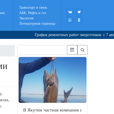
Транспорт и связь
нес
АБК, Нефть и газ
Экология
Литературная страница
График ремонтных работ энергетиков с 7 августа п
ми
му
ктах,
о
В Якутии частная компания с