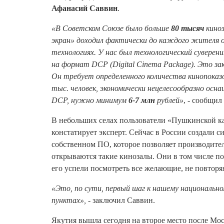
Афанасий Саввин
.
«В Советском Союзе было больше
80 тысяч
киноз
экран» доходил фактически до каждого жителя 
технологиях. У нас был технологический суверен
на формат DCP (Digital Cinema Package). Это з
Он требует определенного количества кинопоказов
тыс. человек, экономически нецелесообразно осн
DCP, нужно минимум
6-7 млн
рублей»
, - сообщил
В небольших селах пользователи «Пушкинской кар
констатирует эксперт. Сейчас в России создали 
собственном ПО, которое позволяет производите
открываются такие кинозалы. Они в том числе по
его успели посмотреть все желающие, не повторяя
«Это, по сути, первый шаг к нашему национально
пунктах»,
- заключил Саввин.
Якутия вышла сегодня на второе место после Мос