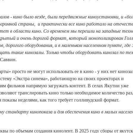
алов - кино было везде, были передвижные киноустановки, и «б
огромной страны, и практически все кино работало на отечест
итет в области кино. Со временем мы перешли на западные техн
акрытый и очень дорогой формат, который монополизирован Голл
, дорогого оборудования, и в маленьком населенном пункте, где
ащать такие кинозалы. Только чтобы оборудовать кинозал по те
 Саввин.
ты» просто не могут использовать ее в кино - у них нет киноза
систему «Экстра синема», работающую на своих проекторах и
лям фильмов напрямую загружать контент. В селах Якутии уже
зволяют транслировать кино только необходимое количество раз
 показы неделями, как того требует голливудский формат.
му стандарту кинопоказа и для обеспечения кино в малых населе
квы по объемам создания кинолент. В 2025 году сборы от якутс