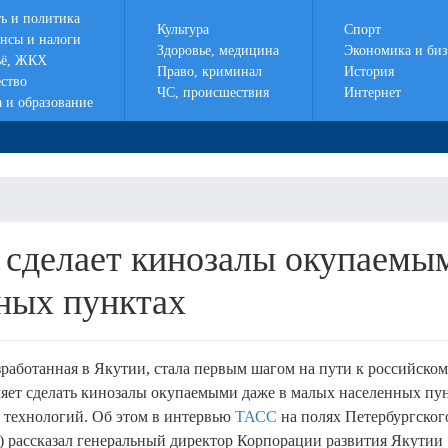
ть и политика
Культура
Спорт
нсы и налоги
Здоровье, медицина
Экономика и биз
ё, ЖКХ
Право, криминал
История
ство
ЧС, происшествия
Интернет
а и образование
 сделает кинозалы окупаемы
ных пунктах
зработанная в Якутии, стала первым шагом на пути к российско
ляет сделать кинозалы окупаемыми даже в малых населенных пун
 технологий. Об этом в интервью
ТАСС
на полях Петербургског
рассказал генеральный директор Корпорации развития Якутии