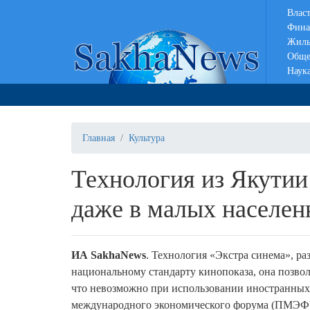
Влас
Фина
Жиль
Обще
Наук
Главная
Культура
Технология из Якутии
даже в малых населен
ИА SakhaNews
. Технология «Экстра синема», ра
национальному стандарту кинопоказа, она позво
что невозможно при использовании иностранных
международного экономического форума (ПМЭФ) 