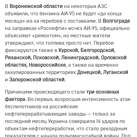
В
Воронежской области
на некоторых АЗС
объявили, что бензина АИ‑95 не будет «до конца
месяца» из‑за перебоев с поставками. В
Волгограде
на заправках «Роснефти» исчез АИ‑95, официально
объясняют «ремонтом», но местные жители
утверждают, что топлива просто нет. Перебои
фиксируются также в
Курской, Белгородской,
Рязанской, Псковской, Ленинградской, Орловской
областях, Новороссийске
, а также на временно
оккупированных территориях
Донецкой, Луганской
и
Запорожской областей
.
Причинами происходящего стали
три основных
фактора
. Во‑первых, возросшая интенсивность атак
беспилотников на российские
нефтеперерабатывающие заводы — только за
последний месяц Украина совершила 16 ударов по
объектам нефтепереработки, что стало рекордным
показателем с начала полномасштабной войны. Под