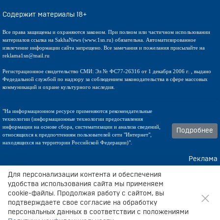
Содержит материалы 18+
Все права защищены и охраняются законом. При полном или частичном использовании
материалов ссылка на SakhaNews (www.1sn.ru) обязательна. Автоматизированное
извлечение информации сайта запрещено. Все замечания и пожелания присылайте на
reklama1sn@mail.ru
Регистрационное свидетельство СМИ: Эл № ФС77-26316 от 1 декабря 2006 г. , выдано
Федедальной службой по надзору за соблюдением законодательства в сфере массовых
коммуникаций и охране культурного наследия.
"На информационном ресурсе применяются рекомендательные
технологии (информационные технологии предоставления
информации на основе сбора, систематизации и анализа сведений,
Подробнее
относящихся к предпочтениям пользователей сети "Интернет",
находящихся на территории Российской Федерации)".
Реклама
Контакты
Для персонализации контента и обеспечения
удобства использования сайта мы применяем
cookie-файлы. Продолжая работу с сайтом, вы
Техническа поддержка
подтверждаете свое согласие на обработку
персональных данных в соответствии с положениями