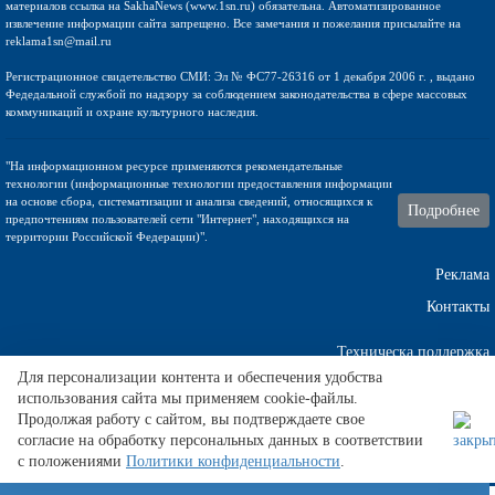
материалов ссылка на SakhaNews (www.1sn.ru) обязательна. Автоматизированное
извлечение информации сайта запрещено. Все замечания и пожелания присылайте на
reklama1sn@mail.ru
Регистрационное свидетельство СМИ: Эл № ФС77-26316 от 1 декабря 2006 г. , выдано
Федедальной службой по надзору за соблюдением законодательства в сфере массовых
коммуникаций и охране культурного наследия.
"На информационном ресурсе применяются рекомендательные
технологии (информационные технологии предоставления информации
на основе сбора, систематизации и анализа сведений, относящихся к
Подробнее
предпочтениям пользователей сети "Интернет", находящихся на
территории Российской Федерации)".
Реклама
Контакты
Техническа поддержка
Для персонализации контента и обеспечения удобства
использования сайта мы применяем cookie-файлы.
Продолжая работу с сайтом, вы подтверждаете свое
Как выбрать директолога
pavlyshen.ru
. . Данные по запросу
Фриц
согласие на обработку персональных данных в соответствии
обновляются после каждой игры.
с положениями
Политики конфиденциальности
.