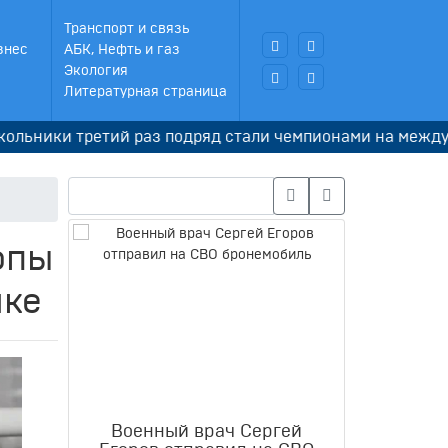
Транспорт и связь
знес
АБК, Нефть и газ
Экология
Литературная страница
ретий раз подряд стали чемпионами на международной 
опы
ике
Военный врач Сергей