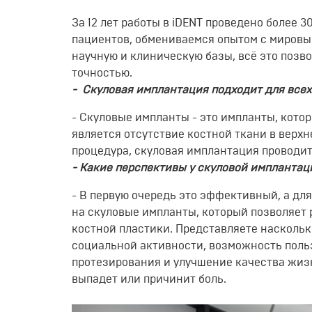
За 12 лет работы в
iDENT
прове
дено
более
3
пациентов,
обмен
иваемся
опытом
с мировы
научн
ую
и клиническ
ую
базы
, всё это
позво
точностью.
- Скуловая
имплантация
подходит
для
всех
-
Скуловые
импланты
- это
импланты
, кото
является отсутствие костной ткани в верх
процедура, скуловая имплантация проводи
- Какие перспективы у скуловой имплантац
-
В первую очередь это эффективный
, а дл
на скуловые
импланты
, который позволяет
костной пластики.
Представляете
насколько
социальной активности, возможность поль
протезирования и улучшение качества жизн
выпадет или причинит боль.