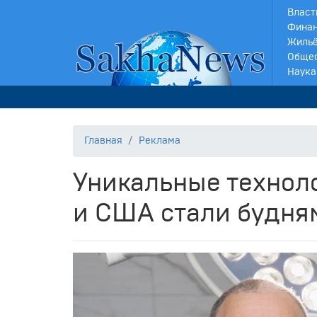
Власт
Финан
Жильё
Обще
Наука
Главная
Реклама
Уникальные технол
и США стали будня