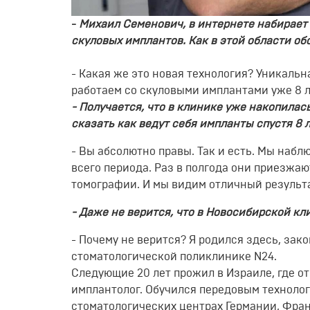
-
Михаил Семенович, в интернете набирает
скуловых
имплантов
. Как в этой области о
-
Какая же это новая технология? Уникальн
работаем со скуловыми
имплантами
уже
8
л
- Получается, что в клинике уже накопила
сказать
как ведут себя
импланты
спустя
8
л
-
Вы абсолютно правы. Так и есть. Мы наб
всего периода. Раз в
полгода
они
приезжаю
томографии. И мы видим отличный результ
- Даже не верится, что в Новосибирской к
-
Почему не верится? Я родился здесь, зак
стоматологической поликлинике N
24.
Следующие
20 лет про
жил в Израиле,
где
о
имплантолог
.
Обучился
передовым техноло
стоматологических центрах Германии, Фра