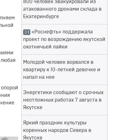
800 человек эвакуировали из
атакованного дронами склада в
Екатеринбурге
олняем
льной
«Роснефть» поддержала
1
проект по возрождению якутской
охотничьей лайки
ниями
 любая
Молодой человек ворвался в
квартиру к 10-летней девочке и
напал на нее
 опорой
Энергетики сообщают о срочных
ения
неотложных работах 7 августа в
анение
Якутске
Яркий праздник культуры
коренных народов Севера в
Якутске