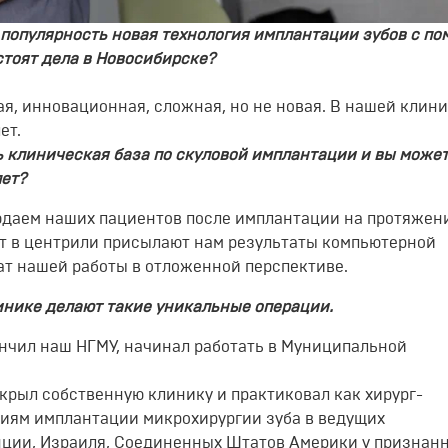
 популярность новая технология имплантации зубов с п
бстоят дела в Новосибирске?
ая, инновационная, сложная, но не новая.
В
нашей клини
ет.
сь клиническая база по скуловой имплантации и вы може
ет?
людаем наших пациентов после имплантации на протяжен
т в
центр
или присылают нам результаты компьютерной
ат нашей работы в отложенной перспективе.
линике делают такие уникальные операции.
ончил наш НГМУ, начинал
работать в
Муниципальной
ткрыл собственную клинику
и практиковал как хирург-
гиям
имплантации
микрохирургии зуба
в ведущих
нции, Израиля, Соединенных Штатов Америки
у признан