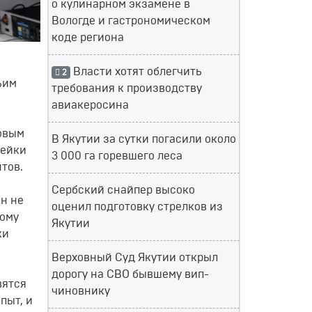
о кулинарном экзамене в
Вологде и гастрономическом
коде региона
Власти хотят облегчить
2
ьим
требования к производству
авиакеросина
овым
В Якутии за сутки погасили около
нейки
3 000 га горевшего леса
нтов
.
Сербский снайпер высоко
он не
оценил подготовку стрелков из
кому
Якутии
ки
Верховный Суд Якутии открыл
дорогу на СВО бывшему вип-
вятся
чиновнику
опыт
,
и