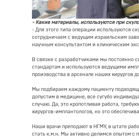
- Какие материалы, используются при скул
-
Для этого типа операции используются с
сотрудничаем
с ведущим израильским заво
научным консультантом и клиническим эк
В связке с разработчиками мы
постоянно 
стандартам и используются ведущими
имп
производ
ства в арсенале наших хирургов
до
Мы подбираем каждому пациенту подходящий
допустим в медицине, все сугубо индивид
случаю. Да, это кропотливая работа, требу
хирургов-
имплантологов
, но это
обеспечива
Наши врачи п
реподают в НГМУ, в штате раб
стать к.м.н
. Мы активно делимся опытом с 