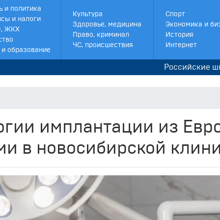
ь и политика
Культура
Спорт
сы и налоги
Здоровье, медицина
Экономика и би
, ЖКХ
Право, криминал
История
ство
ЧС, происшествия
Интернет
 и образование
Российские школьники т
огии имплантации из Евр
ми в новосибирской клин