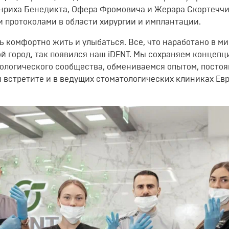
нриха
Бенедикта,
Офера
Фромовича
и
Жерара
Скортечч
ми
протоколами
в области хирургии и имплантации.
 комфортно жить и улыбаться. Все, что наработано в м
ой город
, так
появился
наш
iDENT
. Мы сохраняем
концепц
тологического сообщества, обмениваемся
опытом, посто
 встретите и в ведущих стоматологических клиниках Ев