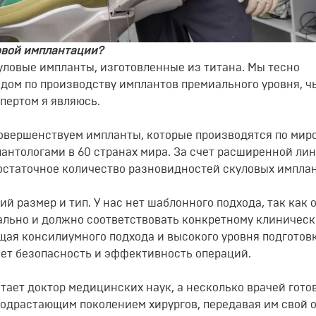
овой имплантации?
куловые
импланты
, изготовленные из титана. Мы
тесно
дом по производству
имплантов
премиального уровня, ч
спертом
я являюсь.
совершенствуем
импланты
, которые
производятся по мир
лантологами
в 60 странах мира
. За счет расширенной ли
статочное количество разновидностей скуловых
импла
 размер и тип. У нас нет шаблонного подхода, так как 
уально и должно соответствовать конкретному клиничес
ющая
консилиумного
подхода и высокого уровня подготов
ет
безопасност
ь
и эффективност
ь
операций.
отает
доктор медицинских наук
, а несколько врачей гото
подрастающим поколением хирургов, передавая им свой 