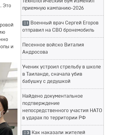
технологический бум изменил
и
.
Это
приемную кампанию-2026
Военный врач Сергей Егоров
1
ировой
отправил на СВО бронемобиль
ию
янно
Песенное войско Виталия
ропы и
Андросова
Ученик устроил стрельбу в школе
в Таиланде, сначала убив
бабушку с дедушкой
Найдено документальное
подтверждение
непосредственного участия НАТО
в ударах по территории РФ
Как наказали жителей
3