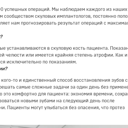
00
успешных
операций. Мы наблюдаем каждого из наших
м сообществом скуловых
имплантологов
,
постоянно поп
ляет нам прогнозировать результат операций с максима
?
рые устанавливаются в скул
овую к
ость
пациента. Показа
ней челюсти или имеется крайняя степень атрофии. Как и
тся исключительно по показаниям.
ии?
я кого-то и
единственный
способ
восстановления
зубов с
 решать самые сложные задачи
за один день
без примен
 это комфортно для пациента: экономия времени, сохр
зоваться новыми зубами на следующий день после
и. Пациенты могут улыбаться без опасения, что протез