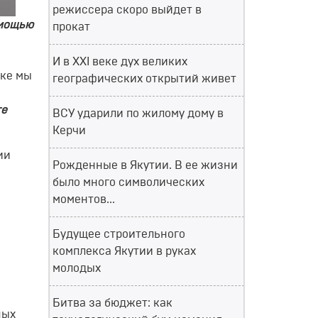
режиссера скоро выйдет в
омощью
прокат
И в XXI веке дух великих
ке мы
географических открытий живет
те
ВСУ ударили по жилому дому в
Керчи
ии
Рожденные в Якутии. В ее жизни
было много символических
моментов...
Будущее строительного
комплекса Якутии в руках
молодых
Битва за бюджет: как
ных