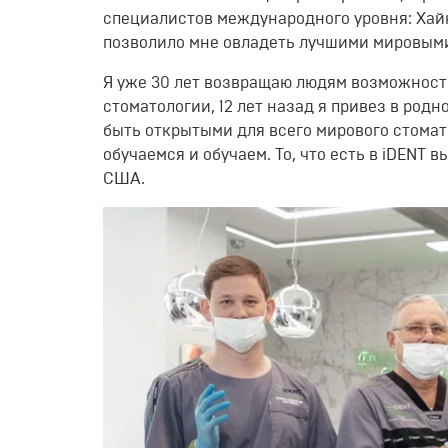
специалистов междунаро
дного уровня:
Хай
позволило мне овладеть лучшими мировы
Я уже 30 лет возвращаю людям возможность
стоматологии
, 12 лет назад я привез в родн
быть открытыми для всего мирового стома
обучаемся
и обучаем
. То, что есть в
iDENT
вы
США.