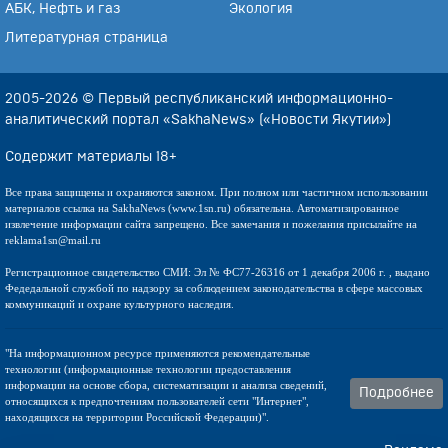
АБК, Нефть и газ
Экология
Литературная страница
2005-2026 © Первый республиканский информационно-
аналитический портал «SakhaNews» («Новости Якутии»)
Содержит материалы 18+
Все права защищены и охраняются законом. При полном или частичном использовании
материалов ссылка на SakhaNews (www.1sn.ru) обязательна. Автоматизированное
извлечение информации сайта запрещено. Все замечания и пожелания присылайте на
reklama1sn@mail.ru
Регистрационное свидетельство СМИ: Эл № ФС77-26316 от 1 декабря 2006 г. , выдано
Федедальной службой по надзору за соблюдением законодательства в сфере массовых
коммуникаций и охране культурного наследия.
"На информационном ресурсе применяются рекомендательные
технологии (информационные технологии предоставления
информации на основе сбора, систематизации и анализа сведений,
Подробнее
относящихся к предпочтениям пользователей сети "Интернет",
находящихся на территории Российской Федерации)".