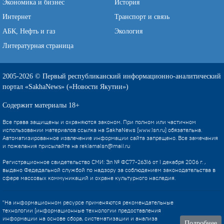
Экономика и бизнес
История
Интернет
Транспорт и связь
АБК, Нефть и газ
Экология
Литературная страница
2005-2026 © Первый республиканский информационно-аналитический
портал «SakhaNews» («Новости Якутии»)
Содержит материалы 18+
Все права защищены и охраняются законом. При полном или частичном
использовании материалов ссылка на SakhaNews (www.1sn.ru) обязательна.
Автоматизированное извлечение информации сайта запрещено. Все замечания
и пожелания присылайте на
reklama1sn@mail.ru
Регистрационное свидетельство СМИ: Эл № ФС77-26316 от 1 декабря 2006 г. ,
выдано Федедальной службой по надзору за соблюдением законодательства в
сфере массовых коммуникаций и охране культурного наследия.
"На информационном ресурсе применяются рекомендательные
технологии (информационные технологии предоставления
информации на основе сбора, систематизации и анализа
Подробнее