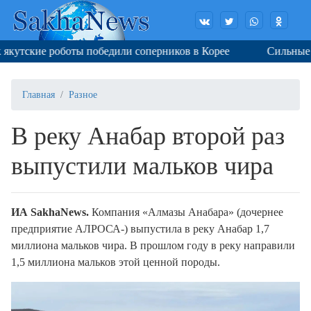
утские роботы победили соперников в Корее
Сильные дож
Главная
Разное
В реку Анабар второй раз
выпустили мальков чира
ИА SakhaNews.
Компания «Алмазы Анабара» (дочернее
предприятие АЛРОСА
-
) выпустила в реку Анабар 1,7
миллиона мальков чира. В прошлом году в реку направили
1,5 миллиона мальков этой ценной породы.