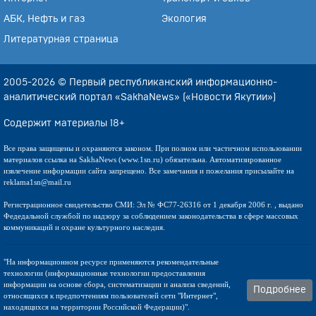
АБК, Нефть и газ
Экология
Литературная страница
2005-2026 © Первый республиканский информационно-
аналитический портал «SakhaNews» («Новости Якутии»)
Содержит материалы 18+
Все права защищены и охраняются законом. При полном или частичном использовании
материалов ссылка на SakhaNews (www.1sn.ru) обязательна. Автоматизированное
извлечение информации сайта запрещено. Все замечания и пожелания присылайте на
reklama1sn@mail.ru
Регистрационное свидетельство СМИ: Эл № ФС77-26316 от 1 декабря 2006 г. , выдано
Федедальной службой по надзору за соблюдением законодательства в сфере массовых
коммуникаций и охране культурного наследия.
"На информационном ресурсе применяются рекомендательные
технологии (информационные технологии предоставления
информации на основе сбора, систематизации и анализа сведений,
Подробнее
относящихся к предпочтениям пользователей сети "Интернет",
находящихся на территории Российской Федерации)".