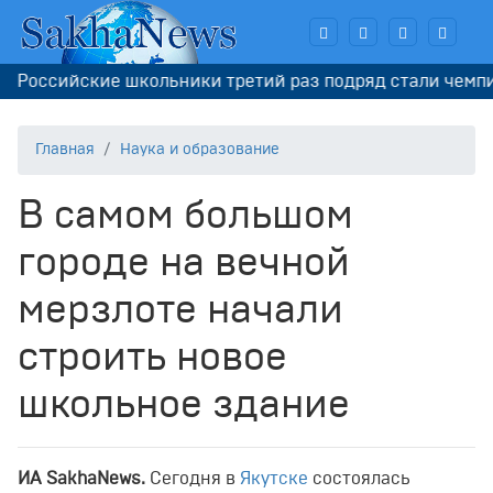
ийские школьники третий раз подряд стали чемпионами
Главная
Наука и образование
В самом большом
городе на вечной
мерзлоте начали
строить новое
школьное здание
И
A
SakhaNews
.
Сегодня в
Якутске
состоялась