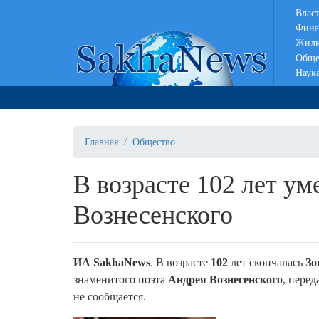
Влас
Фина
Жиль
Обще
Наук
Главная
Общество
В возрасте 102 лет ум
Вознесенского
ИА SakhaNews
. В возрасте
102
лет скончалась
Зо
знаменитого поэта
Андрея Вознесенского
, перед
не сообщается.