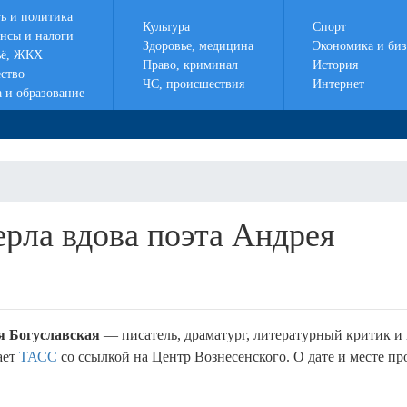
ть и политика
Культура
Спорт
нсы и налоги
Здоровье, медицина
Экономика и биз
ё, ЖКХ
Право, криминал
История
ство
ЧС, происшествия
Интернет
а и образование
ерла вдова поэта Андрея
я Богуславская
— писатель, драматург, литературный критик и
ает
ТАСС
со ссылкой на Центр Вознесенского. О дате и месте п