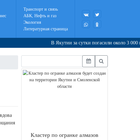
Транспорт и связь
нес
АБК, Нефть и газ
Экология
Литературная страница
В Якутии за сутки погасили около 3 000 га го
 вдова
рощания
Кластер по огранке алмазов