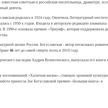
 известная советская и российская писательница, драматург, эссе
нный деятель.
славская родилась в 1924 году. Окончила Литературный институ
алась с 1950-х годов. Входила в авторскую редакцию альманаха
. В 1990-е основала премию «Триумф», которая поддерживала д
ства.
ьтурной жизни России. Богуславская - автор нескольких романов
 браке
46
лет до самой смерти поэта в 2010 году.
рческого наследия Андрея Вознесенского, выпускала его книги 
у воспоминаний «Халатная жизнь», ставшую хроникой культур
а работа принесла Зое Богуславской премию «Большая книга» в