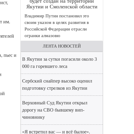
будет создан на территории
ист,
Якутии и Смоленской области
Владимир Путин постановил это
т им.
своим указом в целях развития в
Российской Федерации отрасли
огранки алмазовю
еятелей
ЛЕНТА НОВОСТЕЙ
, пьес и
В Якутии за сутки погасили около 3
000 га горевшего леса
и
Сербский снайпер высоко оценил
подготовку стрелков из Якутии
ной
Верховный Суд Якутии открыл
дорогу на СВО бывшему вип-
чиновнику
«Я встретил вас — и всё былое».