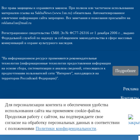
Все права защищены и охраняются законом. При полном или частичном использовании
материалов ссылка на SakhaNews (www.1sn.ru) обязательна. Автоматизированное
извлечение информации сайта запрещено. Все замечания и пожелания присылайте на
reklama1sn@mail.ru
Регистрационное свидетельство СМИ: Эл № ФС77-26316 от 1 декабря 2006 г. , выдано
Федедальной службой по надзору за соблюдением законодательства в сфере массовых
коммуникаций и охране культурного наследия.
"На информационном ресурсе применяются рекомендательные
технологии (информационные технологии предоставления информации
на основе сбора, систематизации и анализа сведений, относящихся к
Подробнее
предпочтениям пользователей сети "Интернет", находящихся на
территории Российской Федерации)".
Реклама
Контакты
Для персонализации контента и обеспечения удобства
использования сайта мы применяем cookie-файлы.
Техническа поддержка
Продолжая работу с сайтом, вы подтверждаете свое
согласие на обработку персональных данных в соответствии
с положениями
Политики конфиденциальности
.