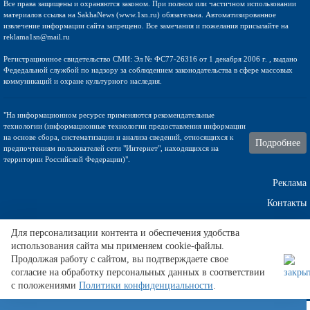
Все права защищены и охраняются законом. При полном или частичном использовании
материалов ссылка на SakhaNews (www.1sn.ru) обязательна. Автоматизированное
извлечение информации сайта запрещено. Все замечания и пожелания присылайте на
reklama1sn@mail.ru
Регистрационное свидетельство СМИ: Эл № ФС77-26316 от 1 декабря 2006 г. , выдано
Федедальной службой по надзору за соблюдением законодательства в сфере массовых
коммуникаций и охране культурного наследия.
"На информационном ресурсе применяются рекомендательные
технологии (информационные технологии предоставления информации
на основе сбора, систематизации и анализа сведений, относящихся к
Подробнее
предпочтениям пользователей сети "Интернет", находящихся на
территории Российской Федерации)".
Реклама
Контакты
Техническа поддержка
Для персонализации контента и обеспечения удобства
использования сайта мы применяем cookie-файлы.
Продолжая работу с сайтом, вы подтверждаете свое
согласие на обработку персональных данных в соответствии
Любители тенниса часто уточняют
атп пекин
в дни турниров.
с положениями
Политики конфиденциальности
.