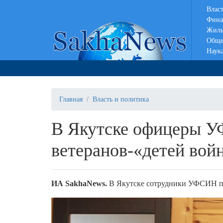
Влас
Фина
Жиль
Обще
Наук
Главная
Власть и политика
В Якутске офицеры 
ветеранов-«детей вой
И
A
SakhaNews
.
В Якутске сотрудники УФСИН пр