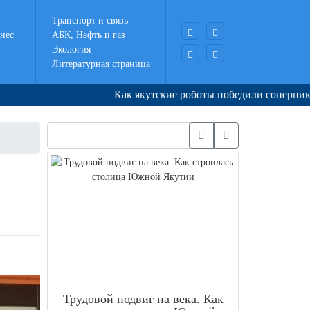
Транспорт и связь
нес
АБК, Нефть и газ
Экология
Литературная страница
Как якутские роботы победили соперников в Корее
Трудовой подвиг на века. Как