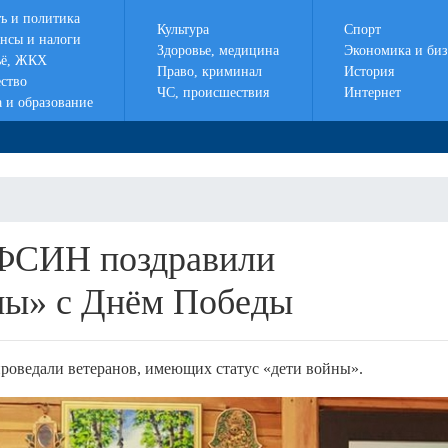
ть и политика
Культура
Спорт
нсы и налоги
Здоровье, медицина
Экономика и биз
ё, ЖКХ
Право, криминал
История
ство
ЧС, происшествия
Интернет
а и образование
УФСИН поздравили
ны» с Днём Победы
оведали ветеранов, имеющих статус «дети войны».