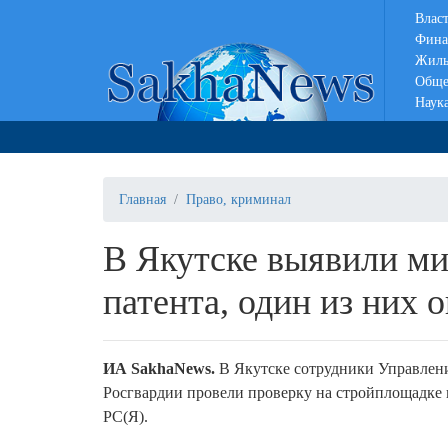
Влас
Фина
Жиль
Обще
Наук
Главная
Право, криминал
В Якутске выявили ми
патента, один из них 
ИА
SakhaNews
.
В Якутске сотрудники Управлен
Росгвардии провели проверку на стройплощадке 
РС(Я).