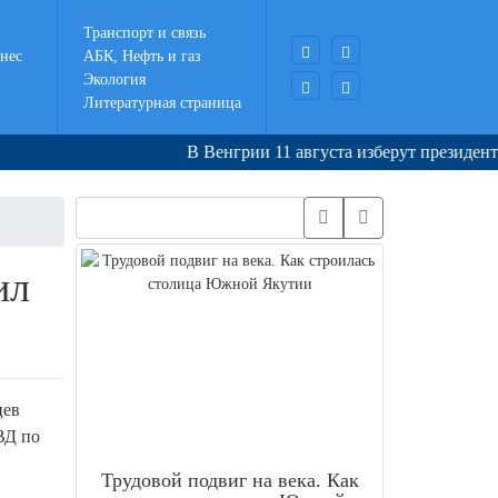
Транспорт и связь
нес
АБК, Нефть и газ
Экология
Литературная страница
В Венгрии 11 августа изберут президента стран
ил
цев
ВД по
Трудовой подвиг на века. Как