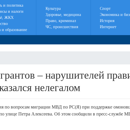
ть и политика
Культура
Спорт
нсы и налоги
Здоровье, медицина
Экономика и биз
ё, ЖКХ
Право, криминал
История
ство
ЧС, происшествия
Интернет
а и образование
грантов – нарушителей прав
оказался нелегалом
ия по вопросам миграции МВД по РС(Я) при поддержке омонов
по улице Петра Алексеева. Об этом сообщили в пресс-службе М