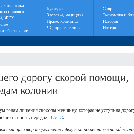
ть и политика
Культура
Спорт
нсы и налоги
Здоровье, медицина
Экономика и биз
ё, ЖКХ
Право, криминал
История
ство
ЧС, происшествия
Интернет
а и образование
шего дорогу скорой помощи,
одам колонии
вум годам лишения свободы женщину, которая не уступила дорог
погиб пациент, передает
ТАСС
.
ельный приговор по уголовному делу в отношении местной жит