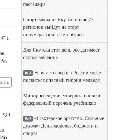
пассажира
Спортсмены из Якутии и еще 77
регионов выйдут на старт
полумарафона в Петербурге
1
Для Якутска этот день всегда имеет
ав
особое звучание
 Раз
Угроза с севера: в России может
4
появиться опасный гибрид медведя
етить
Минпросвещения утвердило новый
федеральный перечень учебников
1
«Шахтерское братство. Сильные
3
духом». День здоровья, бодрости и
ав
спорта
Раз