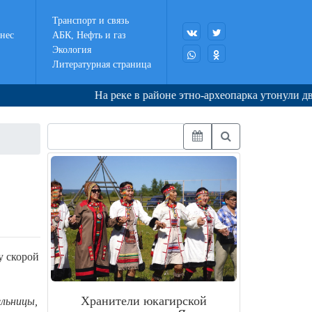
Транспорт и связь
нес
АБК, Нефть и газ
Экология
Литературная страница
На реке в районе этно-археопарка утонули два подр
у скорой
Хранители юкагирской
ельницы,