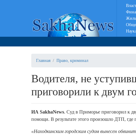
Влас
Фина
Жиль
Обще
Наук
Главная
Право, криминал
Водителя, не уступив
приговорили к двум г
ИА SakhaNews
. Суд в Приморье приговорил к д
помощи. В результате этого произошло ДТП, где 
«Находкинским городским судом вынесен обвинит