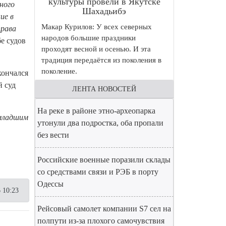
культуры провели в Якутске
ного
Шахадьибэ
ие в
Макар Курилов: У всех северных
права
народов большие праздники
е судов
проходят весной и осенью. И эта
традиция передаётся из поколения в
поколение.
кончался
й суд
ЛЕНТА НОВОСТЕЙ
На реке в районе этно-археопарка
 младшим
утонули два подростка, оба пропали
без вести
Российские военные поразили склады
со средствами связи и РЭБ в порту
Одессы
 10:23
Рейсовый самолет компании S7 сел на
полпути из-за плохого самочувствия