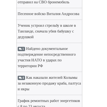
отправил на СВО бронемобиль
Песенное войско Виталия Андросова
Ученик устроил стрельбу в школе в
Таиланде, сначала убив бабушку с
дедушкой
Найдено документальное
1
подтверждение непосредственного
участия НАТО в ударах по
территории РФ
Как наказали жителей Колымы
4
за незаконную продажу краба, палтуса
и икры
График ремонтных работ энергетиков
с 8 по 23 августа